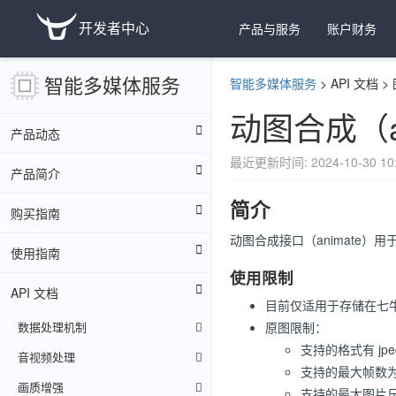
开发者中心
产品与服务
账户财务
智能多媒体服务
智能多媒体服务
>
API 文档
>
动图合成（an
产品动态
最近更新时间: 2024-10-30 10:
产品简介
简介
购买指南
动图合成接口（animate）用
使用指南
使用限制
API 文档
目前仅适用于存储在七
数据处理机制
原图限制：
支持的格式有 jpeg
音视频处理
支持的最大帧数为 
画质增强
支持的最大图片尺寸为