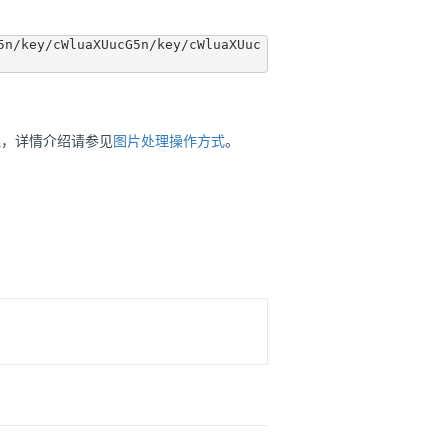
5n/key/cWluaXUucG5n/key/cWluaXUuc
理，详情介绍请参见
图片处理操作方式
。