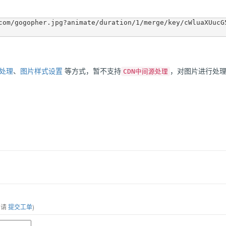
com/gogopher.jpg?animate/duration/1/merge/key/cWluaXUucG
处理
、
图片样式设置
等方式，暂不支持
，对图片进行处
CDN中间源处理
，请
提交工单
)