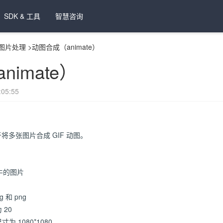
SDK & 工具
智慧咨询
图片处理
>
动图合成（animate）
imate）
05:55
于将多张图片合成 GIF 动图。
牛的图片
 和 png
20
 1080*1080