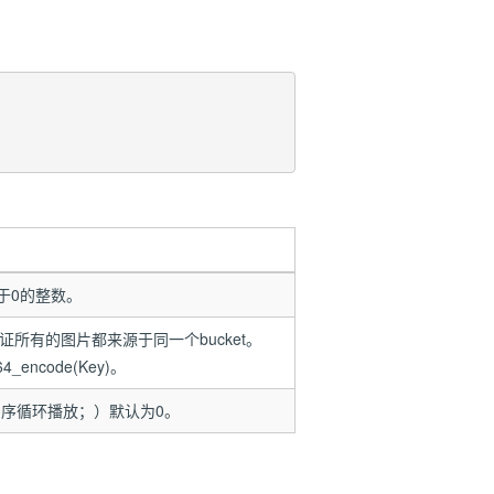
大于0的整数。
保证所有的图片都来源于同一个bucket。
64_encode(Key)。
倒序循环播放；）默认为0。