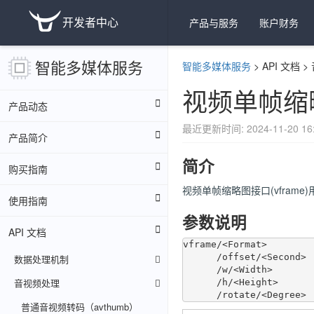
开发者中心
产品与服务
账户财务
智能多媒体服务
智能多媒体服务
>
API 文档
>
视频单帧缩略
产品动态
最近更新时间: 2024-11-20 16:
产品简介
简介
购买指南
视频单帧缩略图接口(vfra
使用指南
参数说明
API 文档
vframe/<Format>

      /offset/<Second>

数据处理机制
      /w/<Width>

音视频处理
      /h/<Height>

普通音视频转码（avthumb）