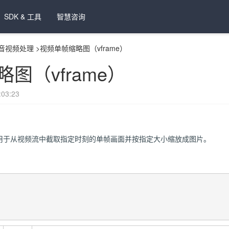
SDK & 工具
智慧咨询
音视频处理
>
视频单帧缩略图（vframe）
图（vframe）
03:23
me)用于从视频流中截取指定时刻的单帧画面并按指定大小缩放成图片。