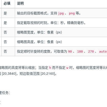
必填
说明
是
输出的目标截图格式，支持
、
等。
jpg
png
是
指定截取视频的时刻，单位：秒，精确到毫秒。
否
缩略图宽度，单位：像素（px）
否
缩略图高度，单位：像素（px）
否
指定顺时针旋转的度数，可取值为
、
、
、
90
180
270
auto
缩略图的高度将等比缩放；当指定
而不指定
时，缩略图的宽度将等比
h
w
0,3840]，短边取值范围 [20,2160]。
建任务：
数