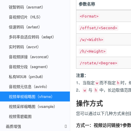
参数名称
锐智转码（avsmart）
音视频切片（HLS）
<Format>
倍速转码（avfast）
/offset/<Second>
多码率自适应转码（adapt）
/w/<Width>
实时转码（avcvt）
/h/<Height>
音视频拼接（avconcat）
/rotate/<Degree>
音视频分段（segment）
注意：
私有M3U8（pm3u8）
1、当指定
而不指定
时，
w
h
音视频元信息（avinfo）
2、
与
中，长边取值范围 [2
w
h
视频单帧缩略图（vframe）
操作方式
视频采样缩略图（vsample）
您可以通过以下几种方式来创
视频雪碧截图
方式一：视频访问链接?参
画质增强