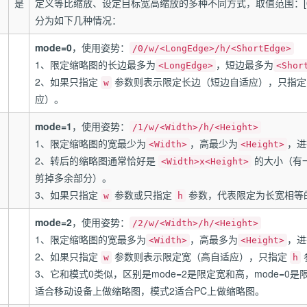
是
定义等比缩放、设定目标宽高缩放的多种不同方式，取值范围：[0
分为如下几种情况：
mode=0
，使用姿势：
/0/w/<LongEdge>/h/<ShortEdge>
1、限定缩略图的长边最多为
，短边最多为
<LongEdge>
<Shor
2、如果只指定
参数则表示限定长边（短边自适应），只指
w
应）。
mode=1
，使用姿势：
/1/w/<Width>/h/<Height>
1、限定缩略图的宽最少为
，高最少为
，进
<Width>
<Height>
2、转后的缩略图通常恰好是
的大小（有
<Width>x<Height>
剪掉多余部分）。
3、如果只指定
参数或只指定
参数，代表限定为长宽相等
w
h
mode=2
，使用姿势：
/2/w/<Width>/h/<Height>
1、限定缩略图的宽最多为
，高最多为
，进
<Width>
<Height>
2、如果只指定
参数则表示限定宽（高自适应），只指定
w
h
3、它和模式0类似，区别是mode=2是限定宽和高，mode=
适合移动设备上做缩略图，模式2适合PC上做缩略图。