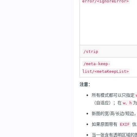
error/<ignoreError>
/strip
/meta-keep-
list/<metaKeepList>
注意：
所有模式都可以只指定
（自适应）；在
w、h
新图的宽/高/长边/短
如果原图带有
信
EXIF
当一张含有透明区域的