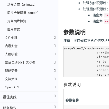
处理前体积限制
动图合成（animate）
处理后体积限制
图片全景拼接（stitch）
输出为
he
异常图片检测
输出为
w
图片样式
参数说明
文件处理
注意
：接口规格不含任何空格
内容安全
imageView2/<mode>/w/<Lon
                 /h/<ShortEdge>

人脸核验
                 /format/<Format>

                 /interlace/<Interlace>

票证自动识别（OCR）
                 /q/<Quality>

智能语音
                 /colors/<colors>

文档处理
参数说明
Open API
最佳实践
参数名称
服务协议