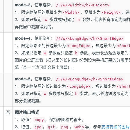
mode=3
，使用姿势：
/3/w/<Width>/h/<Height>
1、限定缩略图的宽最少为
，高最少为
，进
<Width>
<Height>
2、如果只指定
参数或只指定
参数，代表长宽限定为同样
w
h
再做居中裁剪得到的。
mode=4
，使用姿势：
/4/w/<LongEdge>/h/<ShortEdge>
1、限定缩略图的长边最少为
，短边最少为
<LongEdge>
<Shor
2、如果只指定
参数或只指定
参数，表示长边短边限定为
w
h
图片的全屏查看（把这里的长边短边分别设为手机屏幕的分辨率
幕（某一个边可能会超出屏幕）。
mode=5
，使用姿势：
/5/w/<LongEdge>/h/<ShortEdge>
1、限定缩略图的长边最少为
，短边最少为
<LongEdge>
<Shor
2、如果只指定
参数或只指定
参数，表示长边短边限定为
w
h
部分会被裁剪。
否
图片输出格式
1、取值：
，保持原图格式输出。
copy
2、取值：
，
，
，
等，参考
支持转换的图片
jpg
gif
png
webp