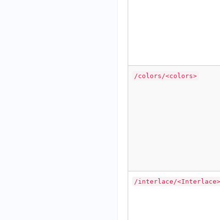
/colors/<colors>
/interlace/<Interlace