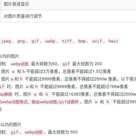
图片渐进显示
对图片质量进行调节
、
、
、
、
、
、
、
jpeg
png
gif
webp
tiff
bmp
avif
heic
 以内的图片
限制：
最大帧数为50，
最大帧数为 200
webp动图
gif
：图片
和
不能超过3万像素，总像素不能超过1.5亿像素
w
h
：图片
和
不能超过9999像素，总像素不得超过2500w 像素。以下
w
h
时，图片
和
不能超过9999像素，总像素不能超过768w像素
if
w
h
时，图片
和
不能超过16383像素，总像素不得超过2500w
ebp静图
w
h
，图片
和
不能超过99
为webp动图格式，输出webp动图/gif动图时
w
h
素
B 以内的图片
限制：
、
，最大帧数为 500
gif
webp动图