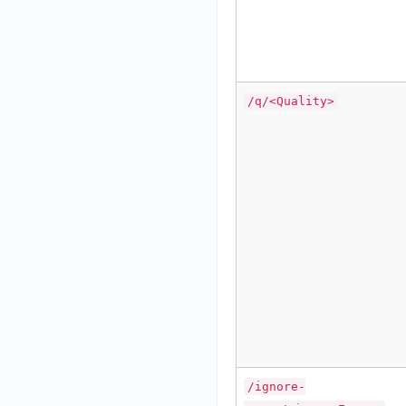
/q/<Quality>
/ignore-