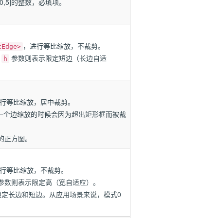
,5]的整数，必填项。
，进行等比缩放，不裁剪。
tEdge>
定
参数则表示限定短边（长边自适
h
行等比缩放，居中裁剪。
一个边缩放的时候会因为超出矩形框而被裁
的正方图。
行等比缩放，不裁剪。
参数则表示限定高（宽自适应）。
0是限定长边和短边。从应用场景来说，模式0