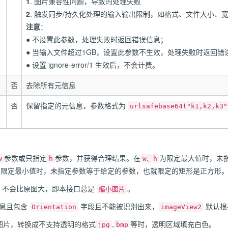
1
. 图片兼容性问题，导致的处理失败
2
. 触发同步/持久化处理的输入输出限制，如格式、文件大小、
注意
：
● 不设置此参数，处理失败时返回错误信息；
● 当输入文件超过1GB，设置此参数不生效，处理失败时返回错
● 设置 ignore-error/1 生效后，不会计费。
否
去除所有元信息
否
保留指定的元信息，参数格式为
urlsafebase64("k1,k2,k3"
参数或只指定
参数，并获得合理结果。在
为限定最大值时，未
w
h
w、h
为限定最小值时，未指定参数等于给定的参数，也就限定的矩形是正方形
边，不会比原图大，即本接口总是
。
缩小图片
息且包含
字段且不能被识别出来，
默认根
Orientation
imageView2
图片，转换成不支持透明的格式
,
等时，透明区域填充白色。
jpg
bmp