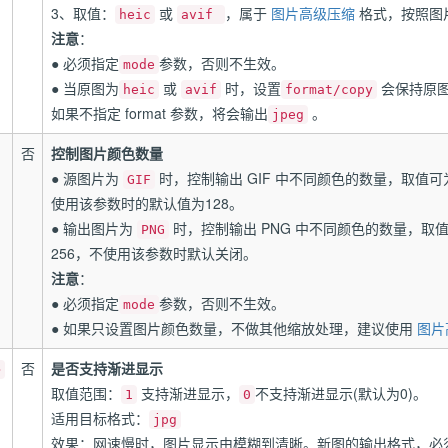
3、取值：
或
，属于
图片高级压缩
格式，按照图
heic
avif
注意
：
● 必须指定
参数，否则不生效。
mode
● 当原图为
或
时，设置
会保持原图
heic
avif
format/copy
如果不指定 format 参数，将会输出
。
jpeg
否
控制图片颜色数量
● 源图片为
时，控制输出 GIF 中不同颜色的数量，取值可为2
GIF
使用该参数时的默认值为128。
● 输出图片为
时，控制输出 PNG 中不同颜色的数量，取值可
PNG
256，不使用该参数时默认关闭。
注意
：
● 必须指定
参数，否则不生效。
mode
● 如果只设置图片颜色数量，不做其他缩放处理，建议使用
图片
否
是否支持渐进显示
>
取值范围：
支持渐进显示，
不支持渐进显示(默认为0)。
1
0
适用目标格式：
jpg
效果：网速慢时，图片显示由模糊到清晰。新图的输出格式，必