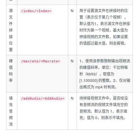
源
N
用于设置源文件在拼接时的位
/index/<Index>
文
置（表示位于第几个视频），
件
默认值为1，表示源文件在拼接
拼
时作为第一个视频，最大值为
接
拼接视频的文件数，如果设置
位
的值超过最大值，则会报错。
置
峰
N
1、使用该参数限制输出视频流
/maxrate/<Maxrate>
值
的峰值码率，单位：千比特每
码
秒（kbit/s），取值为
率
[1,100000] 的整数。2、仅对输
出格式为 mp4 时有效。
填
N
待拼接视频文件中，是否给没
/addAudio/<AddAudio>
充
有音频流的视频文件填充空的
音
音频流。默认值为 1，表示填
频
充；值为 0，则表示不填充。
流