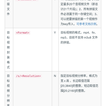
接
定最多20个音视频文件（即总
文
计21个片段)；2、所有拼接文
件
件必须属于同一存储空间；3、
可以把要拼接的第一个视频作
为key传入，
可参考文档示例
。
目
Y
目标视频的格式，mp4、flv、
<Format>
标
mp3，目前不支持 m3u8 文件
视
的拼接。
频
封
装
格
式
目
N
指定目标视频分辨率，格式为
/s/<Resolution>
标
宽 x 高 ，长边取值范围
视
[20,3840]的整数，短边取值范
频
围[20,2160]的整数。
分
辨
率