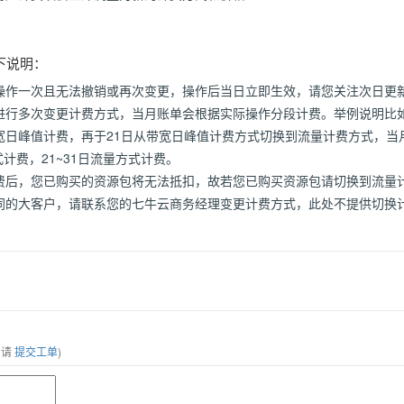
下说明：
操作一次且无法撤销或再次变更，操作后当日立即生效，请您关注次日更
进行多次变更计费方式，当月账单会根据实际操作分段计费。举例说明比如
宽日峰值计费，再于21日从带宽日峰值计费方式切换到流量计费方式，当月
式计费，21~31日流量方式计费。
费后，您已购买的资源包将无法抵扣，故若您已购买资源包请切换到流量
同的大客户，请联系您的七牛云商务经理变更计费方式，此处不提供切换
，请
提交工单
)