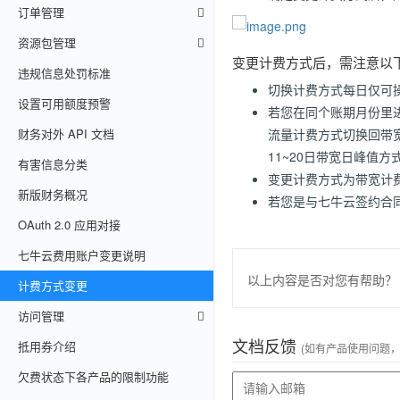
订单管理
资源包管理
变更计费方式后，需注意以
违规信息处罚标准
切换计费方式每日仅可
设置可用额度预警
若您在同个账期月份里
财务对外 API 文档
流量计费方式切换回带
11~20日带宽日峰值方
有害信息分类
变更计费方式为带宽计
新版财务概况
若您是与七牛云签约合
OAuth 2.0 应用对接
七牛云费用账户变更说明
以上内容是否对您有帮助？
计费方式变更
访问管理
文档反馈
抵用券介绍
(如有产品使用问题
欠费状态下各产品的限制功能