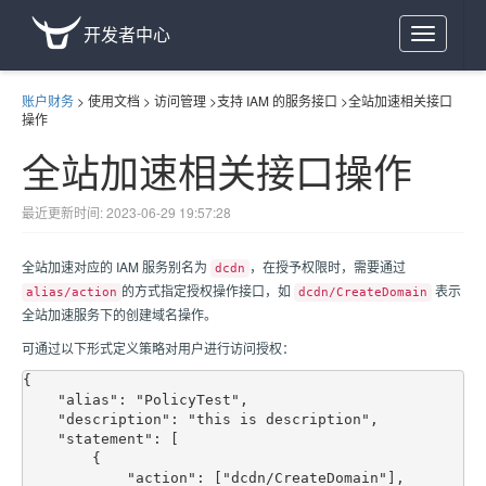
开发者中心
Toggle
navigation
账户财务
>
使用文档
>
访问管理
>
支持 IAM 的服务接口
>
全站加速相关接口
操作
全站加速相关接口操作
最近更新时间: 2023-06-29 19:57:28
全站加速对应的 IAM 服务别名为
，在授予权限时，需要通过
dcdn
的方式指定授权操作接口，如
表示
alias/action
dcdn/CreateDomain
全站加速服务下的创建域名操作。
可通过以下形式定义策略对用户进行访问授权：
{

    "alias": "PolicyTest",

    "description": "this is description",

    "statement": [

        {

            "action": ["dcdn/CreateDomain"],
