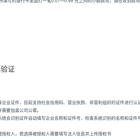
您所填写的银行卡里面打一笔0.01～0.99 元之间的小额款项，请在收到
脸验证
等企业证件，目前支持社会信用码、营业执照、非营利组织的证件进行认
件需要加盖公司公章。
系统会识别证件自动填写企业名称和证件号，检查系统识别的名称和证件
被授权人，若选择被授权人需要填写法人信息并上传授权书