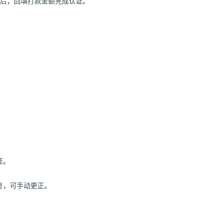
款项后，回填打款金额完成认证。
证。
号，可手动更正。