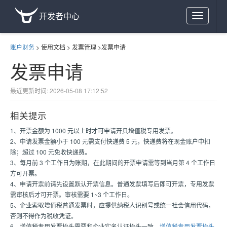
开发者中心
Toggle
navigation
账户财务
>
使用文档
>
发票管理
>
发票申请
发票申请
最近更新时间: 2026-05-08 17:12:52
相关提示
1、开票金额为 1000 元以上时才可申请开具增值税专用发票。
2、申请发票金额小于 100 元需支付快递费 5 元，快递费将在现金账户中扣
除；超过 100 元免收快递费。
3、每月前 3 个工作日为账期，在此期间的开票申请需等到当月第 4 个工作日
方可开票。
4、申请开票前请先设置默认开票信息。普通发票填写后即可开票，专用发票
需审核后才可开票。审核需要 1~3 个工作日。
5、企业索取增值税普通发票时，应提供纳税人识别号或统一社会信用代码，
否则不得作为税收凭证。
6、增值税专用发票抬头需要和企业实名认证抬头一致。
增值税专用发票抬头