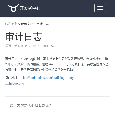
开发者中心
Toggle
navigation
账户财务
>
使用文档
>
审计日志
审计日志
最近更新时间: 2026-01-15 18:18:52
审计日志（Audit Log）是一项支持对七牛云账号进行监管、合规性检查、操
作审核和风险审核的服务。借助 Audit Log，可以记录日志、持续监控并保留
与整个七牛云的云基础设施中操作相关的账号活动。
访问地址：
https://portal.qiniu.com/audit/log-query
以上内容是否对您有帮助？