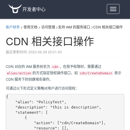
开发者中心
Toggle
navigation
账户财务
>
使用文档
>
访问管理
>
支持 IAM 的服务接口
>
CDN 相关接口操作
CDN 相关接口操作
最近更新时间: 2023-06-29 20:01:40
CDN 对应的 IAM 服务别名为
，在授予权限时，需要通过
cdn
的方式指定授权操作接口，如
表示
alias/action
cdn/CreateDomain
CDN 服务下的创建域名操作。
可通过以下形式定义策略对用户进行访问授权：
{

    "alias": "PolicyTest",

    "description": "this is description",

    "statement": [

        {

            "action": ["cdn/CreateDomain"],

            "resource": [],
