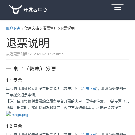
开发者中心
Toggle
navigation
账户财务
>
使用文档
>
发票管理
>
退票说明
退票说明
最近更新时间: 2023-11-13 17:30:15
一 电子（数电）发票
1.1 专票
填写的《增值税专用发票退票说明（数电）》（
点击下载
)，联系商务或创建
工单提交退票申请。
【注】使用增值税发票综合服务平台开票的客户，要特别注意，申请专票（已
抵扣）退票时，需由我司发起红冲，客户方系统确认后，才能开负数发票。
1.2 普票
填写的《增值税普通发票退票说明（数电）》（
点击下载
)，联系商务或创建