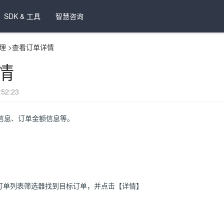
SDK & 工具
智慧咨询
理
>
查看订单详情
情
52:23
信息、订单金额信息等。
过订单列表筛选器找到目标订单，并点击【详情】