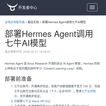
开发者中心
Toggle
navigation
全栈应用服务器
>
最佳实践
>
部署Hermes Agent调用七牛AI模型
部署Hermes Agent调用
七牛AI模型
最近更新时间: 2026-06-01 18:28:55
Hermes Agent 是 Nous Research 开源的自主 AI Agent 框架；Hermes 的核
心特色在于其内置的闭环学习（Closed Learning Loop）机制。
部署前准备
七牛云账号，开通两步验证，且账户余额或额度不低于 100 元：完成
七牛云账号注册与实名认证（个人 / 企业均可），登录
七牛云控制
台
，并开通两步验证；
已获取
七牛云 MaaS API Key
工具准备：本地电脑安装 SSH 远程连接工具（如 FinalShell、