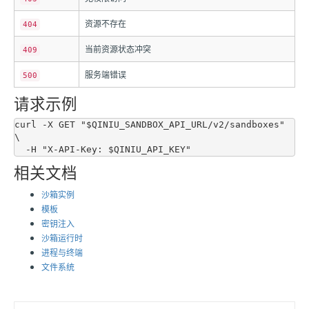
资源不存在
404
当前资源状态冲突
409
服务端错误
500
请求示例
curl -X GET "$QINIU_SANDBOX_API_URL/v2/sandboxes" 
\

相关文档
沙箱实例
模板
密钥注入
沙箱运行时
进程与终端
文件系统