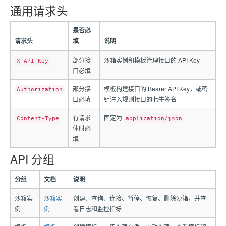
通用请求头
是否必
请求头
填
说明
部分接
沙箱实例和模板管理接口的 API Key
X-API-Key
口必填
部分接
模板构建接口的 Bearer API Key，或密
Authorization
口必填
钥注入规则接口的七牛签名
有请求
固定为
Content-Type
application/json
体时必
填
API 分组
分组
文档
说明
沙箱实
沙箱实
创建、查询、连接、暂停、恢复、删除沙箱，并查
例
例
看日志和监控指标