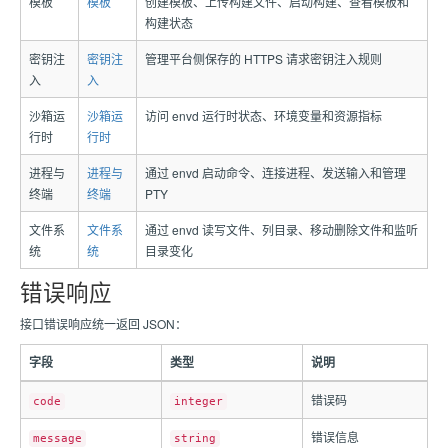
模板
模板
创建模板、上传构建文件、启动构建、查看模板和
构建状态
密钥注
密钥注
管理平台侧保存的 HTTPS 请求密钥注入规则
入
入
沙箱运
沙箱运
访问 envd 运行时状态、环境变量和资源指标
行时
行时
进程与
进程与
通过 envd 启动命令、连接进程、发送输入和管理
终端
终端
PTY
文件系
文件系
通过 envd 读写文件、列目录、移动删除文件和监听
统
统
目录变化
错误响应
接口错误响应统一返回 JSON：
字段
类型
说明
错误码
code
integer
错误信息
message
string