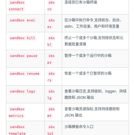
连接到已有沙箱终端
sandbox
sbx
connect
cn
在沙箱中执行命令,支持前台、后台、
sandbox exec
sbx
stdin、工作目录、用户和环境变量
ex
终止一个或多个沙箱,支持按状态和元
sandbox kill
sbx
数据批量清理
kl
暂停一个或多个运行中的沙箱
sandbox pause
sbx
ps
恢复一个或多个已暂停的沙箱
sandbox resume
sbx
rs
查看沙箱日志,支持级别、logger、持续
sandbox logs
sbx
跟踪和 JSON 输出
lg
查看沙箱资源指标,支持持续跟踪和
sandbox
sbx
JSON 输出
metrics
mt
沙箱模板命令入口
sandbox
sbx
template
tpl