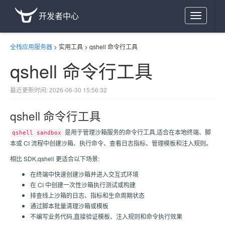
开发者中心
Toggle
navigation
全栈应用服务器
>
实用工具
>
qshell 命令行工具
qshell 命令行工具
最近更新时间: 2026-06-30 15:56:32
qshell 命令行工具
是用于管理沙箱服务的命令行工具,适合在本地终端、脚
qshell sandbox
本或 CI 流程中创建沙箱、执行命令、查看日志指标、管理模板和注入规则。
相比 SDK,qshell 更适合以下场景:
在终端中快速创建沙箱并进入交互式环境
在 CI 中创建一次性沙箱执行测试或构建
排查线上沙箱的日志、指标和生命周期状态
通过脚本批量清理沙箱或模板
不编写业务代码,直接验证模板、注入规则和命令执行效果