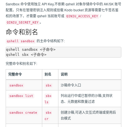
Sandbox 命令使用独立 API Key,不依赖 qshell 对象存储命令中的 AK/SK 账号
配置。只有在管理密钥注入规则或挂载 Kodo bucket 资源等需要七牛签名鉴
权的场景下，才需要 qshell 当前账号或
/
QINIU_ACCESS_KEY
。
QINIU_SECRET_KEY
命令和别名
的主命令结构如下:
qshell sandbox
qshell sandbox <子命令>

完整命令和别名如下:
完整命令
别名
说明
沙箱命令入口
sandbox
sbx
列出运行中或已暂停的沙箱,支持状
sandbox list
sbx
态、元数据和数量过滤
ls
创建沙箱,可进入交互式终端或使用后
sandbox create
sbx
台模式
cr