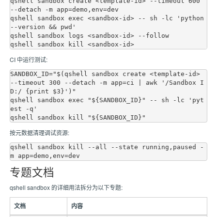
qshell sandbox create <template-id> --timeout 600 
--detach -m app=demo,env=dev

qshell sandbox exec <sandbox-id> -- sh -lc 'python 
--version && pwd'

qshell sandbox logs <sandbox-id> --follow

CI 中运行测试:
SANDBOX_ID="$(qshell sandbox create <template-id> 
--timeout 300 --detach -m app=ci | awk '/Sandbox I
D:/ {print $3}')"

qshell sandbox exec "${SANDBOX_ID}" -- sh -lc 'pyt
est -q'

按元数据清理调试资源:
qshell sandbox kill --all --state running,paused -
专题文档
qshell sandbox 的详细用法拆分为以下专题:
文档
内容