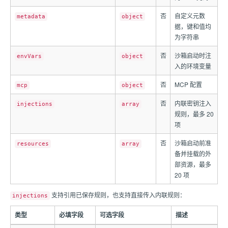
否
自定义元数
metadata
object
据，键和值均
为字符串
否
沙箱启动时注
envVars
object
入的环境变量
否
MCP 配置
mcp
object
否
内联密钥注入
injections
array
规则，最多 20
项
否
沙箱启动前准
resources
array
备并挂载的外
部资源，最多
20 项
支持引用已保存规则，也支持直接传入内联规则：
injections
类型
必填字段
可选字段
描述