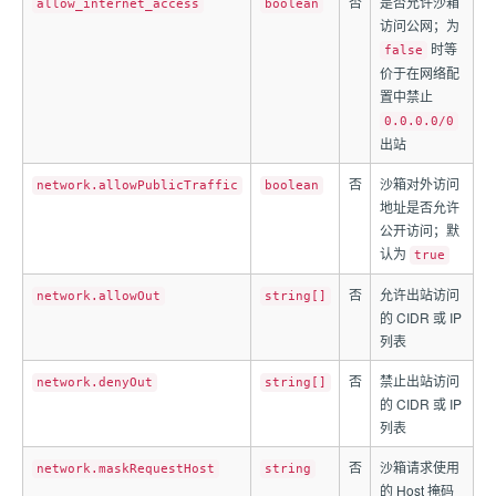
否
是否允许沙箱
allow_internet_access
boolean
访问公网；为
时等
false
价于在网络配
置中禁止
0.0.0.0/0
出站
否
沙箱对外访问
network.allowPublicTraffic
boolean
地址是否允许
公开访问；默
认为
true
否
允许出站访问
network.allowOut
string[]
的 CIDR 或 IP
列表
否
禁止出站访问
network.denyOut
string[]
的 CIDR 或 IP
列表
否
沙箱请求使用
network.maskRequestHost
string
的 Host 掩码