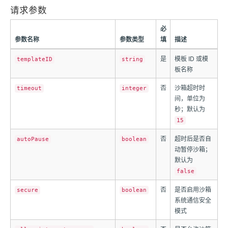
请求参数
必
参数名称
参数类型
填
描述
是
模板 ID 或模
templateID
string
板名称
否
沙箱超时时
timeout
integer
间，单位为
秒；默认为
15
否
超时后是否自
autoPause
boolean
动暂停沙箱；
默认为
false
否
是否启用沙箱
secure
boolean
系统通信安全
模式