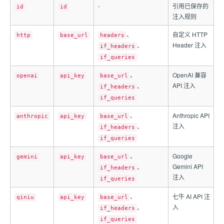
-
引用已保存的
id
id
注入规则
、
自定义 HTTP
http
base_url
headers
Header 注入
、
if_headers
if_queries
、
OpenAI 兼容
openai
api_key
base_url
API 注入
、
if_headers
if_queries
、
Anthropic API
anthropic
api_key
base_url
注入
、
if_headers
if_queries
、
Google
gemini
api_key
base_url
Gemini API
、
if_headers
注入
if_queries
、
七牛 AI API 注
qiniu
api_key
base_url
入
、
if_headers
if_queries