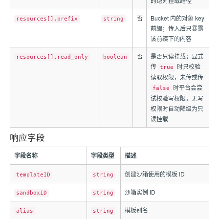
的绝对挂载路径
否
Bucket 内的对象 key
resources[].prefix
string
前缀；传入后只暴露
该前缀下的内容
否
是否只读挂载；显式
resources[].read_only
boolean
传
时只校验
true
读取权限，未传或传
时平台会尝
false
试校验写权限，无写
权限时自动降级为只
读挂载
响应字段
字段名称
字段类型
描述
创建沙箱使用的模板 ID
templateID
string
沙箱实例 ID
sandboxID
string
模板别名
alias
string