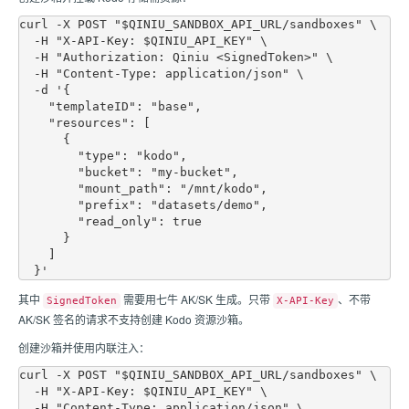
curl -X POST "$QINIU_SANDBOX_API_URL/sandboxes" \

  -H "X-API-Key: $QINIU_API_KEY" \

  -H "Authorization: Qiniu <SignedToken>" \

  -H "Content-Type: application/json" \

  -d '{

    "templateID": "base",

    "resources": [

      {

        "type": "kodo",

        "bucket": "my-bucket",

        "mount_path": "/mnt/kodo",

        "prefix": "datasets/demo",

        "read_only": true

      }

    ]

其中
需要用七牛 AK/SK 生成。只带
、不带
SignedToken
X-API-Key
AK/SK 签名的请求不支持创建 Kodo 资源沙箱。
创建沙箱并使用内联注入：
curl -X POST "$QINIU_SANDBOX_API_URL/sandboxes" \

  -H "X-API-Key: $QINIU_API_KEY" \

  -H "Content-Type: application/json" \
