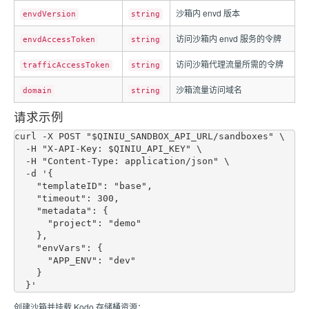
沙箱内 envd 版本
envdVersion
string
访问沙箱内 envd 服务的令牌
envdAccessToken
string
访问沙箱代理流量所需的令牌
trafficAccessToken
string
沙箱流量访问域名
domain
string
请求示例
curl -X POST "$QINIU_SANDBOX_API_URL/sandboxes" \

  -H "X-API-Key: $QINIU_API_KEY" \

  -H "Content-Type: application/json" \

  -d '{

    "templateID": "base",

    "timeout": 300,

    "metadata": {

      "project": "demo"

    },

    "envVars": {

      "APP_ENV": "dev"

    }

创建沙箱并挂载 Kodo 存储桶资源：