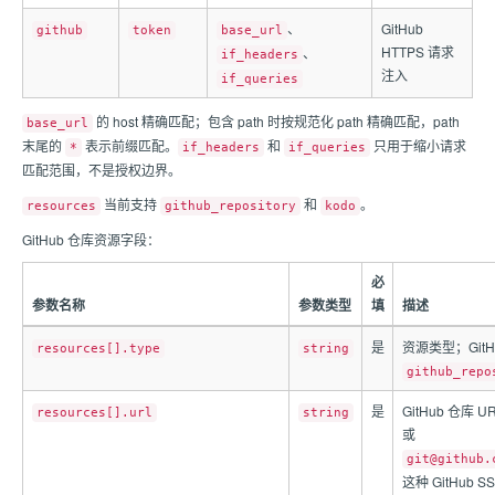
、
GitHub
github
token
base_url
HTTPS 请求
、
if_headers
注入
if_queries
的 host 精确匹配；包含 path 时按规范化 path 精确匹配，path
base_url
末尾的
表示前缀匹配。
和
只用于缩小请求
*
if_headers
if_queries
匹配范围，不是授权边界。
当前支持
和
。
resources
github_repository
kodo
GitHub 仓库资源字段：
必
参数名称
参数类型
填
描述
是
资源类型；Git
resources[].type
string
github_repo
是
GitHub 仓库 
resources[].url
string
或
git@github.
这种 GitHub