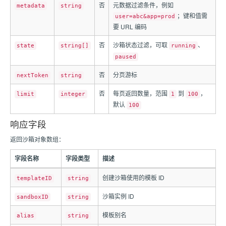
否
元数据过滤条件，例如
metadata
string
；键和值需
user=abc&app=prod
要 URL 编码
否
沙箱状态过滤，可取
、
state
string[]
running
paused
否
分页游标
nextToken
string
否
每页返回数量，范围
到
，
limit
integer
1
100
默认
100
响应字段
返回沙箱对象数组：
字段名称
字段类型
描述
创建沙箱使用的模板 ID
templateID
string
沙箱实例 ID
sandboxID
string
模板别名
alias
string