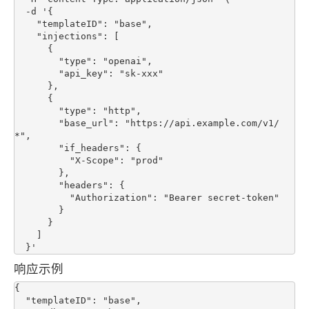
  -d '{

    "templateID": "base",

    "injections": [

      {

        "type": "openai",

        "api_key": "sk-xxx"

      },

      {

        "type": "http",

        "base_url": "https://api.example.com/v1/
*",

        "if_headers": {

          "X-Scope": "prod"

        },

        "headers": {

          "Authorization": "Bearer secret-token"

        }

      }

    ]

响应示例
{

  "templateID": "base",
