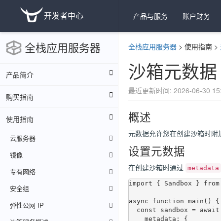
开发者中心
产品与服务
账户财务
全栈应用服务器
全栈应用服务器
>
使用指南
>
沙箱元数据
产品简介
最近更新时间: 2026-06-30 15:
购买指南
概述
使用指南
元数据允许您在创建沙箱时附
云服务器
设置元数据
镜像
在创建沙箱时通过
metadata
专有网络
import { Sandbox } from
安全组
async function main() {

弹性公网 IP
  const sandbox = await Sandbox.create({

    metadata: {
