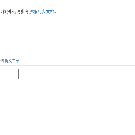
沙箱列表,请参考
沙箱列表文档
。
，请
提交工单
)