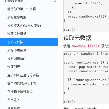
沙箱服务概述
      userId: '123',

    },

运行你的第一个沙箱
  })

沙箱生命周期
  await sandbox.kill()

}

沙箱持久化(暂停和恢复)
沙箱监控指标
读取元数据
沙箱元数据
使用
获取
Sandbox.list()
沙箱环境变量
import { Sandbox } from
沙箱网络访问
async function main() {

沙箱列表
  const paginator = await Sandbox.list()

  const runningSandboxes = await paginator.nextItems()

连接到正在运行的沙箱
  if (runningSandboxes.length > 0) {

安全的代码运行环境
    console.log(runningSandboxes[0].metadata)

  }

在沙箱中执行命令
}

密钥注入
资源挂载