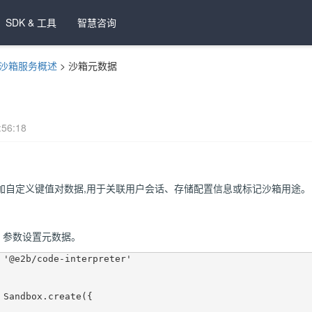
SDK & 工具
智慧咨询
沙箱服务概述
>
沙箱元数据
56:18
加自定义键值对数据,用于关联用户会话、存储配置信息或标记沙箱用途。
参数设置元数据。
 '@e2b/code-interpreter'
