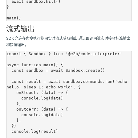
  await sandbox.kill()

}

流式输出
SDK 允许在命令执行期间实时流式获取输出,通过回调函数实时接收标准输出
和错误输出。
import { Sandbox } from '@e2b/code-interpreter'

async function main() {

  const sandbox = await Sandbox.create()

  const result = await sandbox.commands.run('echo 
hello; sleep 1; echo world', {

    onStdout: (data) => {

      console.log(data)

    },

    onStderr: (data) => {

      console.log(data)

    },

  })

  console.log(result)
