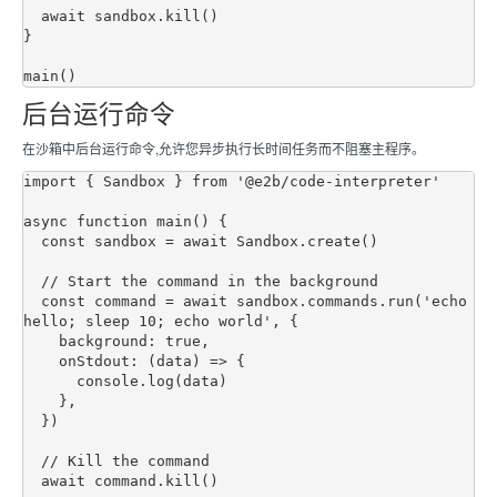
  await sandbox.kill()

}

后台运行命令
在沙箱中后台运行命令,允许您异步执行长时间任务而不阻塞主程序。
import { Sandbox } from '@e2b/code-interpreter'

async function main() {

  const sandbox = await Sandbox.create()

  // Start the command in the background

  const command = await sandbox.commands.run('echo 
hello; sleep 10; echo world', {

    background: true,

    onStdout: (data) => {

      console.log(data)

    },

  })

  // Kill the command

  await command.kill()
