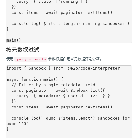
    query: { state: ['running'] }

  })

  const items = await paginator.nextItems()

  console.log(`${items.length} running sandboxes`)

}

按元数据过滤
使用
参数根据自定义元数据筛选沙箱。
query.metadata
import { Sandbox } from '@e2b/code-interpreter'

async function main() {

  // Filter by single metadata field

  const paginator = await Sandbox.list({

    query: { metadata: { userId: '123' } }

  })

  const items = await paginator.nextItems()

  console.log(`Found ${items.length} sandboxes for 
user 123`)

}
