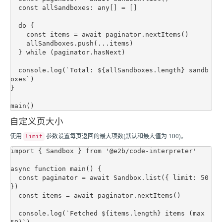
  const allSandboxes: any[] = []

  do {

    const items = await paginator.nextItems()

    allSandboxes.push(...items)

  } while (paginator.hasNext)

  console.log(`Total: ${allSandboxes.length} sandb
oxes`)

}

自定义页大小
使用
参数设置每页返回的最大项数(默认和最大值为 100)。
limit
import { Sandbox } from '@e2b/code-interpreter'

async function main() {

  const paginator = await Sandbox.list({ limit: 50 
})

  const items = await paginator.nextItems()

  console.log(`Fetched ${items.length} items (max 