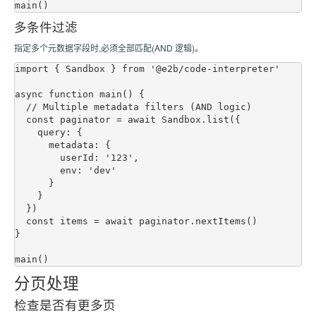
多条件过滤
指定多个元数据字段时,必须全部匹配(AND 逻辑)。
import { Sandbox } from '@e2b/code-interpreter'

async function main() {

  // Multiple metadata filters (AND logic)

  const paginator = await Sandbox.list({

    query: {

      metadata: {

        userId: '123',

        env: 'dev'

      }

    }

  })

  const items = await paginator.nextItems()

}

分页处理
检查是否有更多页