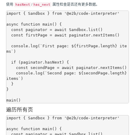
使用
/
属性检查是否还有更多数据。
hasNext
has_next
import { Sandbox } from '@e2b/code-interpreter'

async function main() {

  const paginator = await Sandbox.list()

  const firstPage = await paginator.nextItems()

  console.log(`First page: ${firstPage.length} ite
ms`)

  if (paginator.hasNext) {

    const secondPage = await paginator.nextItems()

    console.log(`Second page: ${secondPage.length} 
items`)

  }

}

遍历所有页
import { Sandbox } from '@e2b/code-interpreter'

async function main() {

  const paginator = await Sandbox.list()
