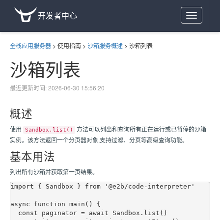
开发者中心
Toggle
navigation
全栈应用服务器
>
使用指南
>
沙箱服务概述
>
沙箱列表
沙箱列表
最近更新时间: 2026-06-30 15:56:20
概述
使用
方法可以列出和查询所有正在运行或已暂停的沙箱
Sandbox.list()
实例。该方法返回一个分页器对象,支持过滤、分页等高级查询功能。
基本用法
列出所有沙箱并获取第一页结果。
import { Sandbox } from '@e2b/code-interpreter'

async function main() {

  const paginator = await Sandbox.list()
