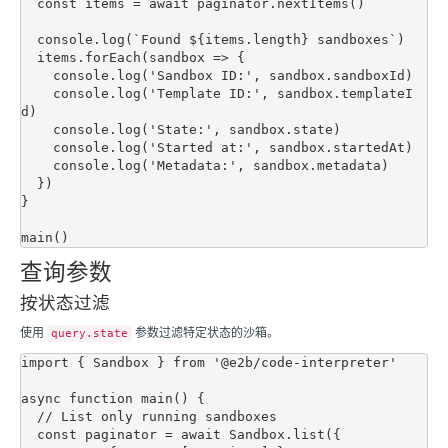
  const items = await paginator.nextItems()

  console.log(`Found ${items.length} sandboxes`)

  items.forEach(sandbox => {

    console.log('Sandbox ID:', sandbox.sandboxId)

    console.log('Template ID:', sandbox.templateI
d)

    console.log('State:', sandbox.state)

    console.log('Started at:', sandbox.startedAt)

    console.log('Metadata:', sandbox.metadata)

  })

}

查询参数
按状态过滤
使用
参数过滤特定状态的沙箱。
query.state
import { Sandbox } from '@e2b/code-interpreter'

async function main() {

  // List only running sandboxes

  const paginator = await Sandbox.list({
