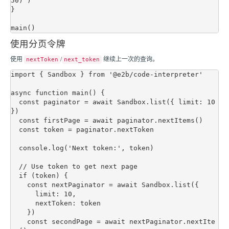
50)`)

}

使用分页令牌
使用
/
继续上一次的查询。
nextToken
next_token
import { Sandbox } from '@e2b/code-interpreter'

async function main() {

  const paginator = await Sandbox.list({ limit: 10 
})

  const firstPage = await paginator.nextItems()

  const token = paginator.nextToken

  console.log('Next token:', token)

  // Use token to get next page

  if (token) {

    const nextPaginator = await Sandbox.list({

      limit: 10,

      nextToken: token

    })

    const secondPage = await nextPaginator.nextIte