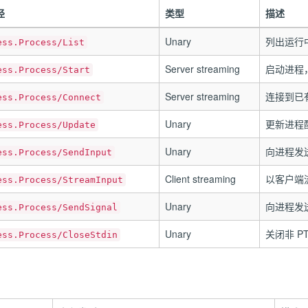
径
类型
描述
Unary
列出运行
ess.Process/List
Server streaming
启动进程
ess.Process/Start
Server streaming
连接到已
ess.Process/Connect
Unary
更新进程配
ess.Process/Update
Unary
向进程发送 
ess.Process/SendInput
Client streaming
以客户端
ess.Process/StreamInput
Unary
向进程发
ess.Process/SendSignal
Unary
关闭非 PT
ess.Process/CloseStdin