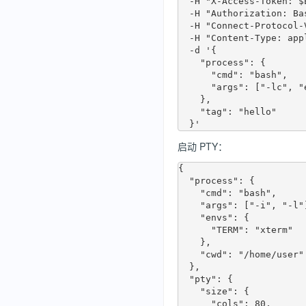
  -H "X-Access-Token: $ENVD_ACCESS_TOKEN" \

  -H "Authorization: Basic dXNlcjo=" \

  -H "Connect-Protocol-Version: 1" \

  -H "Content-Type: application/json" \

  -d '{

    "process": {

      "cmd": "bash",

      "args": ["-lc", "echo hello"]

    },

    "tag": "hello"

启动 PTY：
{

  "process": {

    "cmd": "bash",

    "args": ["-i", "-l"],

    "envs": {

      "TERM": "xterm"

    },

    "cwd": "/home/user"

  },

  "pty": {

    "size": {

      "cols": 80,
