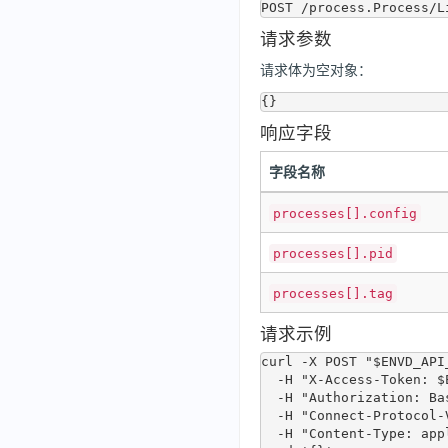
请求参数
请求体为空对象：
响应字段
字段名称
processes[].config
processes[].pid
processes[].tag
请求示例
curl -X POST "$ENVD_API
  -H "X-Access-Token: $ENVD_ACCESS_TOKEN" \

  -H "Authorization: Basic dXNlcjo=" \

  -H "Connect-Protocol-Version: 1" \

  -H "Content-Type: application/json" \
