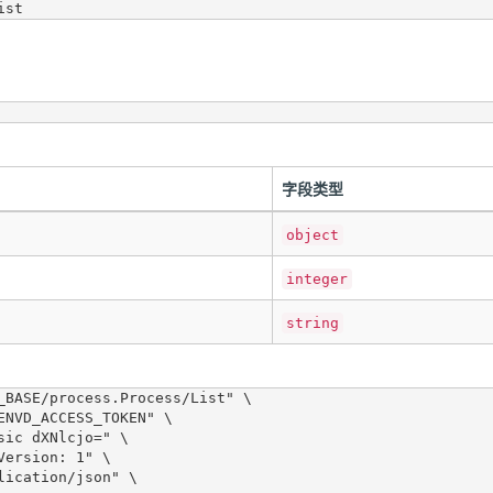
字段类型
object
integer
string
_BASE/process.Process/List" \
