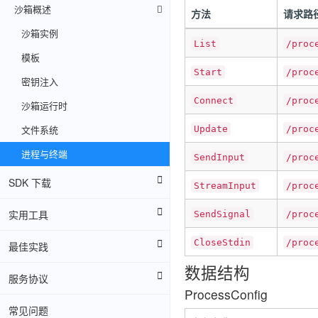
沙箱概述
方法
请求路
沙箱实例
List
/proc
模板
Start
/proc
密钥注入
Connect
/proc
沙箱运行时
文件系统
Update
/proc
进程与终端
SendInput
/proc
SDK 下载
StreamInput
/proc
实用工具
SendSignal
/proc
CloseStdin
/proc
最佳实践
数据结构
服务协议
ProcessConfig
常见问题