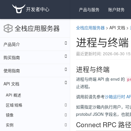
开发者中心
产品与服务
账户财务
全栈应用服务器
全栈应用服务器
>
API 文档
>
进程与终端
产品简介
最近更新时间: 2026-06-30 15:
购买指南
进程与终端
使用指南
进程与终端 API 由 envd 的
p
API 文档
止进程。
API 概述
调用前请先参考
沙箱运行时 AP
区域/规格
如需指定沙箱内执行用户，可
protobuf JSON 字段名，也就是
镜像
Connect RPC 路
实例