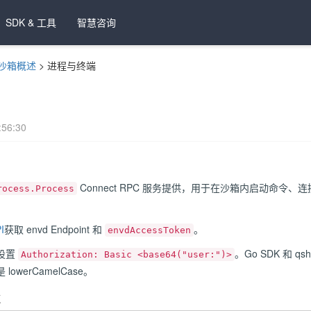
SDK & 工具
智慧咨询
沙箱概述
>
进程与终端
56:30
Connect RPC 服务提供，用于在沙箱内启动命令、
rocess.Process
I
获取 envd Endpoint 和
。
envdAccessToken
设置
。Go SDK 和 qs
Authorization: Basic <base64("user:")>
 lowerCamelCase。
径