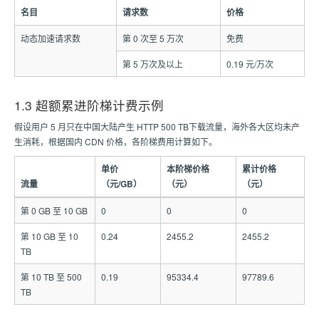
名目
请求数
价格
动态加速请求数
第 0 次至 5 万次
免费
第 5 万次及以上
0.19 元/万次
1.3 超额累进阶梯计费示例
假设用户 5 月只在中国大陆产生 HTTP 500 TB下载流量，海外各大区均未产
生消耗，根据国内 CDN 价格，各阶梯费用计算如下。
单价
本阶梯价格
累计价格
流量
（元/GB）
（元）
（元）
第 0 GB 至 10 GB
0
0
0
第 10 GB 至 10
0.24
2455.2
2455.2
TB
第 10 TB 至 500
0.19
95334.4
97789.6
TB