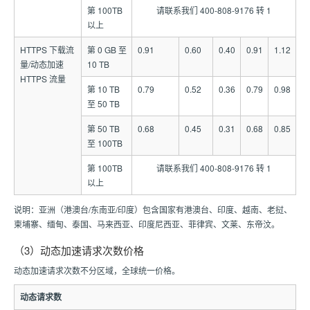
第 100TB
请联系我们 400-808-9176 转 1
以上
HTTPS 下载流
第 0 GB 至
0.91
0.60
0.40
0.91
1.12
量/动态加速
10 TB
HTTPS 流量
第 10 TB
0.79
0.52
0.36
0.79
0.98
至 50 TB
第 50 TB
0.68
0.45
0.31
0.68
0.85
至 100TB
第 100TB
请联系我们 400-808-9176 转 1
以上
说明：亚洲（港澳台/东南亚/印度）包含国家有港澳台、印度、越南、老挝、
柬埔寨、缅甸、泰国、马来西亚、印度尼西亚、菲律宾、文莱、东帝汶。
（3）动态加速请求次数价格
动态加速请求次数不分区域，全球统一价格。
动态请求数