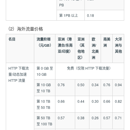
PB
第 1PB 以上
0.18
（2）海外流量价格
名目
流量阶梯
亚洲（港
亚洲
欧
南美
大洋
（元/GB）
澳台/东南
（其
洲/
洲
洲与
亚/印度）
他地
北美
其他
区）
洲
HTTP 下载流
第 0 GB 至
免费（仅限 HTTP 下载流量）
量/动态加速
10 GB
HTTP 流量
第 10 GB
0.76
0.50
0.34
0.76
0.94
至 10 TB
第 10 TB
0.66
0.44
0.30
0.66
0.82
至 50 TB
第 50 TB
0.57
0.38
0.26
0.57
0.71
至 100 TB