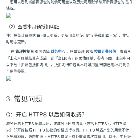
您可以看到当前资源包的剩余可用量以及历史每月账单结算后资源包的抵扣
情况。
（2）查看本月预抵扣明细
注：按量计费预估 每日8点更新，更新用量的使用时间是截止本日0点，非实
时动态更新。
在
管理控制台
页面选择
财务中心
，账单管理 选择
按量计费预估
，查看从
「上次月账单结算完成后」到「当日0点」的预估账单，参考下图，账单中可
以下载「资源包抵扣明细」，抵扣明细中包含本月可用量/当前已用/本月剩余
可用等参数。
3. 常见问题
Q：开启 HTTPS 以后如何收费？
域名开启 HTTPS 配置以后，该域名下所有流量（包括 HTTPS 和 HTTP 请
求）即开始按照 HTTPS 协议的价格进行收费。HTTPS 域名产生的用量不计
入免费额度，静态加速下 HTTPS 协议不额外收请求次数费用。对于月中升级