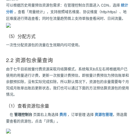
可以根据历史用量预估资源包需求：在管理控制台页面进入 CDN，选择
统计
分析
，查看「用量统计」，支持按照域名维度、协议维度（http/https）、地
区维度进行筛选查看；同时在流量趋势图上支持单独查看闲时、日间流量。
（5）分配方式
一次性分配资源包的流量在生效期内均可使用。
2.2 资源包余量查询
由于七牛目前按量付费资源采取月结算模式，系统每天8点左右将根据用户已
使用的用量进行计费，更新一次按量计费预估，即按量计费预估为预估账单和
余额预扣除，没有实际完成扣除，所以默认情况下，资源包的余量需要每个月
完成月账单出账后更新状态，我们也可以通过下面的方法预估算资源包的使用
情况。
（1）查看资源包余量
在
管理控制台
页面右上角选择
费用
，订单管理 选择
资源包管理
，筛选需
要查看的资源包，点击「详情」。