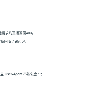
请求均直接返回403。
常返回所请求内容。
er-Agent 不能包含 **；