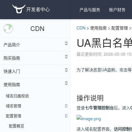
开发者中心
产品与服务
账户财务
CDN
CDN
>
使用指南
>
配置管理
>
UA黑白名
产品简介
最近更新时间: 2026-05-08 15:
购买指南
为了解决恶意UA盗刷、攻击等
快速入门
使用指南
域名归属校验
操作说明
域名管理
登录
七牛管理控制台
后，进入
配置管理
配置概览
进入域名配置界面，
访问控制