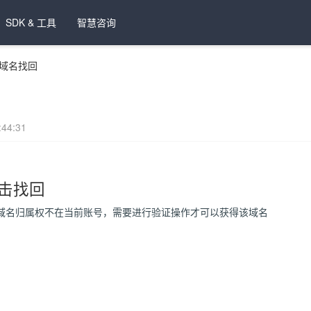
SDK & 工具
智慧咨询
域名找回
44:31
击找回
域名归属权不在当前账号，需要进行验证操作才可以获得该域名