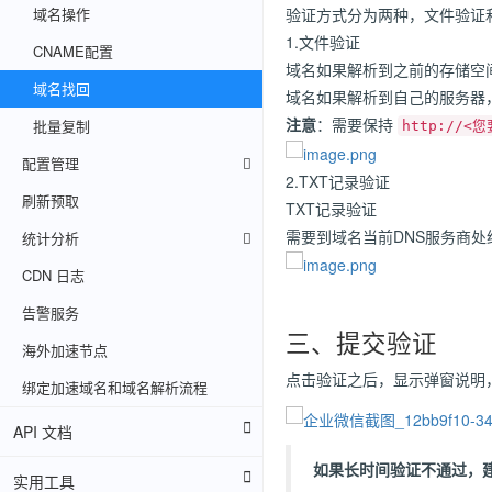
验证方式分为两种，文件验证和
域名操作
1.文件验证
CNAME配置
域名如果解析到之前的存储空
域名找回
域名如果解析到自己的服务器
注意
：需要保持
批量复制
http://<您
配置管理
2.TXT记录验证
刷新预取
TXT记录验证
需要到域名当前DNS服务商处给
统计分析
CDN 日志
告警服务
三、提交验证
海外加速节点
点击验证之后，显示弹窗说明，则
绑定加速域名和域名解析流程
API 文档
如果长时间验证不通过，建议拨
实用工具