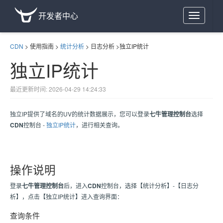
开发者中心
Toggle
navigation
CDN
>
使用指南
>
统计分析
>
日志分析
>
独立IP统计
独立IP统计
最近更新时间: 2026-04-29 14:24:33
独立IP提供了域名的UV的统计数据展示，您可以登录
七牛管理控制台
选择
CDN
控制台 -
独立IP统计
，进行相关查询。
操作说明
登录
七牛管理控制台
后，进入
CDN
控制台，选择【统计分析】-【日志分
析】，点击【独立IP统计】进入查询界面：
查询条件