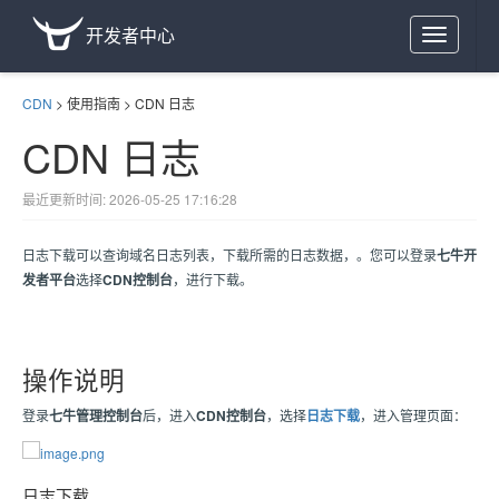
开发者中心
Toggle
navigation
CDN
>
使用指南
>
CDN 日志
CDN 日志
最近更新时间: 2026-05-25 17:16:28
日志下载可以查询域名日志列表，下载所需的日志数据，。您可以登录
七牛开
发者平台
选择
CDN控制台
，进行下载。
操作说明
登录
七牛管理控制台
后，进入
CDN控制台
，选择
日志下载
，进入管理页面：
日志下载