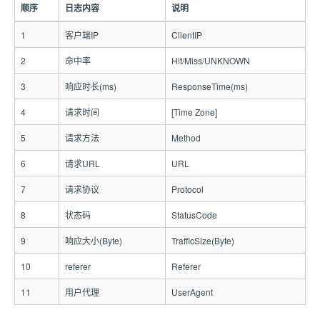
顺序
日志内容
说明
1
客户端IP
ClientIP
2
命中率
Hit/Miss/UNKNOWN
3
响应时长(ms)
ResponseTime(ms)
4
请求时间
[Time Zone]
5
请求方法
Method
6
请求URL
URL
7
请求协议
Protocol
8
状态码
StatusCode
9
响应大小(Byte)
TrafficSize(Byte)
10
referer
Referer
11
用户代理
UserAgent