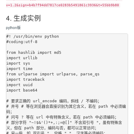
v=1.2&sign=b4b7f94dd7817ce0283b5491861c3936&t=55bb9b80
4. 生成实例
python版
#! /usr/bin/env python

#coding:utf-8

from hashlib import md5

import urllib

import sys

import time

from urlparse import urlparse, parse_qs

import traceback

import uuid

import base64

# 要求正确的 url_encode 编码，斜线 / 不编码；

# 井号 # 等在浏览器会直接识别为其它含义，若在 path 中必须编
码；

# 问号 ? 等在 url 中有特殊含义，若在 path 中必须编码；

# 部分字符 "~!$&'()*+,:;=@[]" 不含双引号 "，虽有特殊含
义，但在 path 部分，编码与否，都可以正常访问；

# 另一些，如 双引号 ", 空格 " ", 汉字等必须编码；
