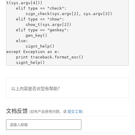
t(sys.argv[4]))

    elif type == "check":

        sign_check(sys.argv[2], sys.argv[3])

    elif type == "show":

        show_t(sys.argv[2])

    elif type == "genkey":

        gen_key()

    else:

        signt_help()

except Exception as e:

    print traceback.format_exc()

以上内容是否对您有帮助？
文档反馈
(如有产品使用问题，请
提交工单
)