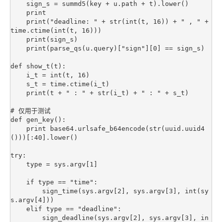
    sign_s = summd5(key + u.path + t).lower()

    print

    print("deadline: " + str(int(t, 16)) + " , " + 
time.ctime(int(t, 16)))

    print(sign_s)

    print(parse_qs(u.query)["sign"][0] == sign_s)

def show_t(t):

    i_t = int(t, 16)

    s_t = time.ctime(i_t)

    print(t + " : " + str(i_t) + " : " + s_t)

# 仅用于测试

def gen_key():

    print base64.urlsafe_b64encode(str(uuid.uuid4
()))[:40].lower()

try:

    type = sys.argv[1]

    if type == "time":

        sign_time(sys.argv[2], sys.argv[3], int(sy
s.argv[4]))

    elif type == "deadline":

        sign_deadline(sys.argv[2], sys.argv[3], in