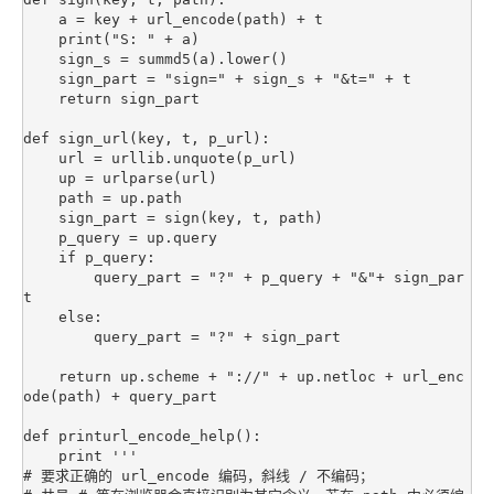
    a = key + url_encode(path) + t

    print("S: " + a)

    sign_s = summd5(a).lower()

    sign_part = "sign=" + sign_s + "&t=" + t

    return sign_part

def sign_url(key, t, p_url):

    url = urllib.unquote(p_url)

    up = urlparse(url)

    path = up.path

    sign_part = sign(key, t, path)

    p_query = up.query

    if p_query:

        query_part = "?" + p_query + "&"+ sign_par
t

    else:

        query_part = "?" + sign_part

    return up.scheme + "://" + up.netloc + url_enc
ode(path) + query_part

def printurl_encode_help():

    print '''

# 要求正确的 url_encode 编码，斜线 / 不编码；
