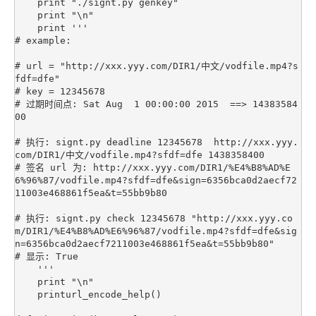
    print "./signt.py genkey"

    print "\n"

    print '''

# example:

# url = "http://xxx.yyy.com/DIR1/中文/vodfile.mp4?s
fdf=dfe"

# key = 12345678

# 过期时间点: Sat Aug  1 00:00:00 2015  ==> 14383584
00

# 执行: signt.py deadline 12345678  http://xxx.yyy.
com/DIR1/中文/vodfile.mp4?sfdf=dfe 1438358400

# 签名 url 为: http://xxx.yyy.com/DIR1/%E4%B8%AD%E
6%96%87/vodfile.mp4?sfdf=dfe&sign=6356bca0d2aecf72
11003e468861f5ea&t=55bb9b80

# 执行: signt.py check 12345678 "http://xxx.yyy.co
m/DIR1/%E4%B8%AD%E6%96%87/vodfile.mp4?sfdf=dfe&sig
n=6356bca0d2aecf7211003e468861f5ea&t=55bb9b80"

# 显示: True

    '''

    print "\n"

    printurl_encode_help()
