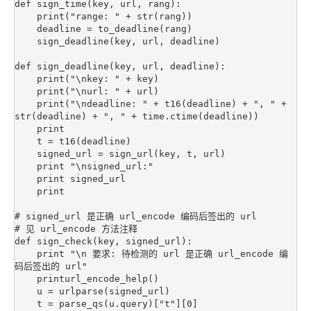
def sign_time(key, url, rang):

    print("range: " + str(rang))

    deadline = to_deadline(rang)

    sign_deadline(key, url, deadline)

def sign_deadline(key, url, deadline):

    print("\nkey: " + key)

    print("\nurl: " + url)

    print("\ndeadline: " + t16(deadline) + ", " + 
str(deadline) + ", " + time.ctime(deadline))

    print

    t = t16(deadline)

    signed_url = sign_url(key, t, url)

    print "\nsigned_url:"

    print signed_url

    print

# signed_url 是正确 url_encode 编码后签出的 url

# 见 url_encode 方法注释

def sign_check(key, signed_url):

    print "\n 要求: 待检测的 url 是正确 url_encode 编
码后签出的 url"

    printurl_encode_help()

    u = urlparse(signed_url)

    t = parse_qs(u.query)["t"][0]
