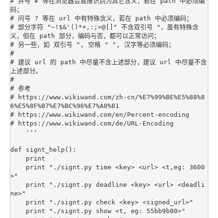
# 井号 # 等在浏览器会直接识别为其它含义，若在 path 中必须编
码；

# 问号 ? 等在 url 中有特殊含义，若在 path 中必须编码；

# 部分字符 "~!$&'()*+,:;=@[]" 不含双引号 "，虽有特殊含
义，但在 path 部分，编码与否，都可以正常访问；

# 另一些，如 双引号 ", 空格 " ", 汉字等必须编码；

#

# 建议 url 的 path 中尽量不含上述部分，建议 url 中尽量不含
上述部分。

#

# 参考

# https://www.wikiwand.com/zh-cn/%E7%99%BE%E5%88%8
6%E5%8F%B7%E7%BC%96%E7%A0%81

# https://www.wikiwand.com/en/Percent-encoding

# https://www.wikiwand.com/de/URL-Encoding

    '''

def signt_help():

    print

    print "./signt.py time <key> <url> <t,eg: 3600
>"

    print "./signt.py deadline <key> <url> <deadli
ne>"

    print "./signt.py check <key> <signed_url>"

    print "./signt.py show <t, eg: 55bb9b80>"
