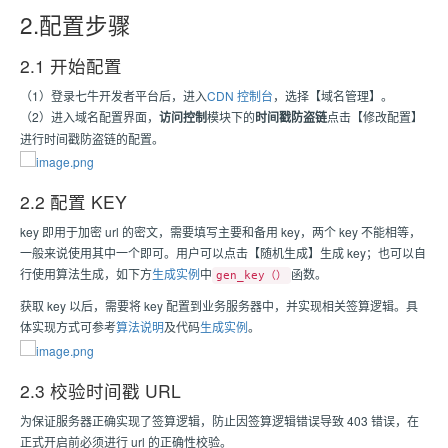
2.配置步骤
2.1 开始配置
（1）登录七牛开发者平台后，进入
CDN 控制台
，选择【域名管理】。
（2）进入域名配置界面，
访问控制
模块下的
时间戳防盗链
点击【修改配置】
进行时间戳防盗链的配置。
2.2 配置 KEY
key 即用于加密 url 的密文，需要填写主要和备用 key，两个 key 不能相等，
一般来说使用其中一个即可。用户可以点击【随机生成】生成 key；也可以自
行使用算法生成，如下方
生成实例
中
函数。
gen_key（）
获取 key 以后，需要将 key 配置到业务服务器中，并实现相关签算逻辑。具
体实现方式可参考
算法说明
及代码
生成实例
。
2.3 校验时间戳 URL
为保证服务器正确实现了签算逻辑，防止因签算逻辑错误导致 403 错误，在
正式开启前必须进行 url 的正确性校验。