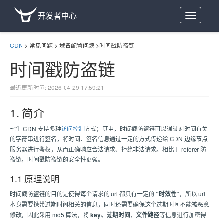
开发者中心
Toggle
navigation
CDN
>
常见问题
>
域名配置问题
>
时间戳防盗链
时间戳防盗链
最近更新时间: 2026-04-29 17:59:21
1. 简介
七牛 CDN 支持多种
访问控制
方式；其中，时间戳防盗链可以通过对时间有关
的字符串进行签名，将时间、签名信息通过一定的方式传递给 CDN 边缘节点
服务器进行鉴权，从而正确响应合法请求、拒绝非法请求。相比于 referer 防
盗链，时间戳防盗链的安全性更强。
1.1 原理说明
时间戳防盗链的目的是使得每个请求的 url 都具有一定的
“时效性”
，所以 url
本身需要携带过期时间相关的信息，同时还需要确保这个过期时间不能被恶意
修改，因此采用 md5 算法，将
key、过期时间、文件路径
等信息进行加密得