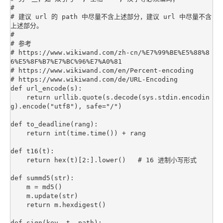
#

# 建议 url 的 path 中尽量不含上述部分，建议 url 中尽量不含
上述部分。

#

# 参考

# https://www.wikiwand.com/zh-cn/%E7%99%BE%E5%88%8
6%E5%8F%B7%E7%BC%96%E7%A0%81

# https://www.wikiwand.com/en/Percent-encoding

# https://www.wikiwand.com/de/URL-Encoding

def url_encode(s): 

    return urllib.quote(s.decode(sys.stdin.encodin
g).encode("utf8"), safe="/")

def to_deadline(rang):

    return int(time.time()) + rang

def t16(t):

    return hex(t)[2:].lower()   # 16 进制小写形式

def summd5(str):

    m = md5()

    m.update(str)

    return m.hexdigest()

def sign(key, t, path):
