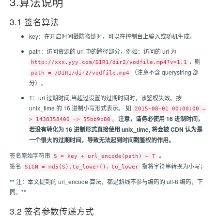
3.算法说明
3.1 签名算法
key：在开启时间戳防盗链时，可以在控制台上输入或随机生成。
path：访问资源的 url 中的路径部分，例如：访问的 url 为
，则
http://xxx.yyy.com/DIR1/dir2/vodfile.mp4?v=1.1
（注意不含 querystring 部
path = /DIR1/dir2/vodfile.mp4
分）。
T：url 过期时间,当超过设置的过期时间时，该鉴权失效。按
unix_time 的 16 进制小写形式表示。 如
2015-08-01 00:00:00 –
。
注意，请务必使用 16 进制时间，
> 1438358400 –> 55bb9b80
若没有转化为 16 进制形式直接使用 unix_time, 将会被 CDN 认为是
一个很大的过期时间，导致无法起到时间戳鉴权的作用。
签名原始字符串
。
S = key + url_encode(path) + T
签名
指将字符串转换为小写；
SIGN = md5(S).to_lower()，to_lower
** 注：本文提到的 url_encode 算法，都是斜线不参与编码的 utf-8 编码，下
同。**
3.2 签名参数传递方式