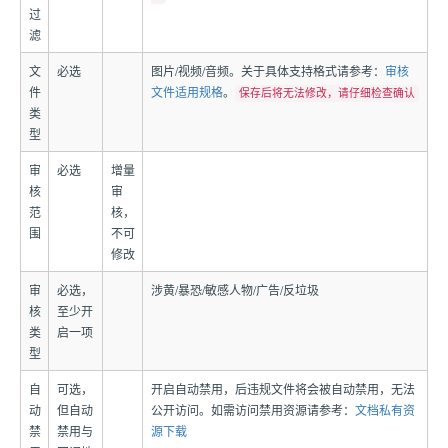
过
滤
文
必选
图片/视频/音频。关于具体支持格式请参考：
审核
件
文件适用规格
。
保存后将无法修改，请仔细检查确认
类
型
审
必选
增量
核
审
范
核，
围
不可
修改
审
必选，
涉黄/暴恐/敏感人物/广告/反垃圾
核
至少开
类
启一项
型
自
可选，
开启自动禁用，后违规文件将会被自动禁用，无法
动
但自动
公开访问。如需访问禁用资源请参考：
文档私有资
禁
禁用与
源下载