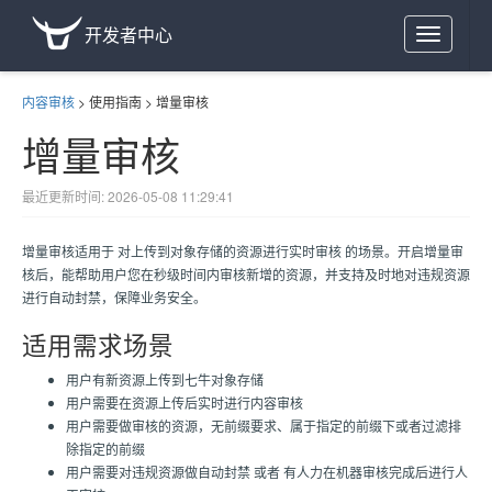
开发者中心
Toggle
navigation
内容审核
>
使用指南
>
增量审核
增量审核
最近更新时间: 2026-05-08 11:29:41
增量审核适用于 对上传到对象存储的资源进行实时审核 的场景。开启增量审
核后，能帮助用户您在秒级时间内审核新增的资源，并支持及时地对违规资源
进行自动封禁，保障业务安全。
适用需求场景
用户有新资源上传到七牛对象存储
用户需要在资源上传后实时进行内容审核
用户需要做审核的资源，无前缀要求、属于指定的前缀下或者过滤排
除指定的前缀
用户需要对违规资源做自动封禁 或者 有人力在机器审核完成后进行人