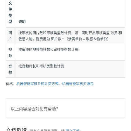
文
件
类
型
说明
图
按审核的图片数和审核类型数计费，如：同时开启审核类型 涉黄 和
片
敏感人物，则费用为 图片数 * （涉黄单价 + 敏感人物单价）
视
按审核的视频截帧数和审核类型数计费
频
音
按音频时长和审核类型数计费
频
价格：
机器智能审核阶梯计费方式
、
机器智能审核资源包
以上内容是否对您有帮助？
文档反馈
(如有产品使用问题，请
提交工单
)