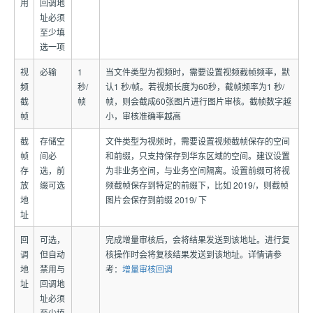
用
回调地
址必须
至少填
选一项
视
必输
1
当文件类型为视频时，需要设置视频截帧频率，默
频
秒/
认1 秒/帧。若视频长度为60秒，截帧频率为1 秒/
截
帧
帧，则会截成60张图片进行图片审核。截帧数字越
帧
小，审核准确率越高
截
存储空
文件类型为视频时，需要设置视频截帧保存的空间
帧
间必
和前缀，只支持保存到华东区域的空间。建议设置
存
选，前
为非业务空间，与业务空间隔离。设置前缀可将视
放
缀可选
频截帧保存到特定的前缀下，比如 2019/，则截帧
地
图片会保存到前缀 2019/ 下
址
回
可选，
完成增量审核后，会将结果发送到该地址。进行复
调
但自动
核操作时会将复核结果发送到该地址。详情请参
地
禁用与
考：
增量审核回调
址
回调地
址必须
至少填