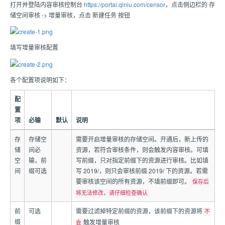
打开并登陆内容审核控制台
https://portal.qiniu.com/censor
，点击侧边栏的 存
储空间审核 -> 增量审核，点击 新建任务 按钮
填写增量审核配置
各个配置项说明如下：
配
置
项
必输
默认
说明
存
存储空
需要开启增量审核的存储空间。开通后，新上传的
储
间必
资源，若符合审核条件，则会触发内容审核。可填
空
输，前
写前缀，只对指定前缀下的资源进行审核。比如填
间
缀可选
写 2019/，则只会审核前缀 2019/ 下的资源。若需
要审核该空间的所有资源，不填前缀即可。
保存后
将无法修改，请仔细检查确认
前
可选
需要过滤掉特定前缀的资源，该前缀下的资源将
不
缀
触发增量审核
会