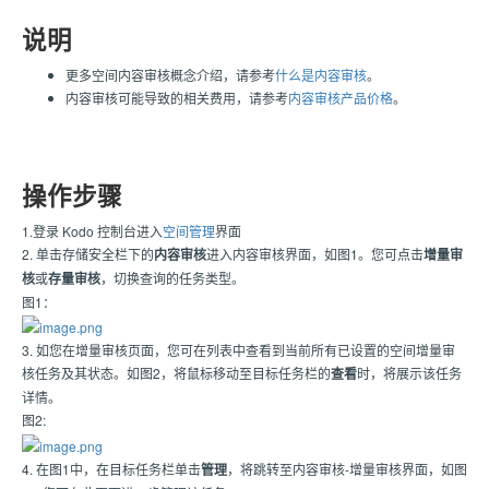
说明
更多空间内容审核概念介绍，请参考
什么是内容审核
。
内容审核可能导致的相关费用，请参考
内容审核产品价格
。
操作步骤
1.登录 Kodo 控制台进入
空间管理
界面
2. 单击存储安全栏下的
内容审核
进入内容审核界面，如图1。您可点击
增量审
核
或
存量审核
，切换查询的任务类型。
图1：
3. 如您在增量审核页面，您可在列表中查看到当前所有已设置的空间增量审
核任务及其状态。如图2，将鼠标移动至目标任务栏的
查看
时，将展示该任务
详情。
图2:
4. 在图1中，在目标任务栏单击
管理
，将跳转至内容审核-增量审核界面，如图