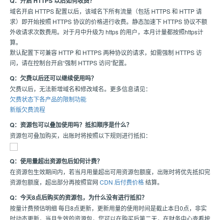
Q：开启 HTTPS 以后如何收费？
域名开启 HTTPS 配置以后，该域名下所有流量（包括 HTTPS 和 HTTP 请
求）即开始按照 HTTPS 协议的价格进行收费。静态加速下 HTTPS 协议不额
外收请求次数费用。对于月中升级为 https 的用户，本月计量都按照https计
算。
默认配置下可兼容 HTTP 和 HTTPS 两种协议的请求，如需强制 HTTPS 访
问，请在控制台开启“强制 HTTPS 访问”配置。
Q：欠费以后还可以继续使用吗？
欠费以后，无法新增域名和修改域名。更多信息请见：
欠费状态下各产品的限制功能
新版欠费流程
Q：资源包可以叠加使用吗？抵扣顺序是什么？
资源包可叠加购买，出账时将按照以下规则进行抵扣：
Q：使用量超出资源包后如何计费？
在资源包生效期间内，若当月用量超出可用资源包额度，出账时将优先抵扣完
资源包额度，超出部分再按照官网
CDN 后付费价格
结算。
Q：今天8点后购买的资源包，为什么没有进行抵扣？
按量计费预估明细 每日8点更新，更新用量的使用时间是截止本日0点，非实
时动态更新，当月生效的资源包，您可以在购买后第二天，在财务中心查看按