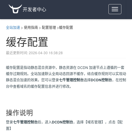
开发者中心
Toggle
navigation
全站加速
>
使用指南
>
配置管理
>
缓存配置
缓存配置
最近更新时间: 2026-04-30 16:38:28
缓存配置是指动静态混合资源中，静态资源在 DCDN 加速节点上遵循的一套
缓存过期规则。全站加速默认全局动态回源不缓存，结合缓存规则可以实现动
静态混合加速的效果。您可以登录
七牛管理控制台
选择
DCDN控制台
，在控制
台中查看域名的缓存配置信息并进行修改。
操作说明
登录
七牛管理控制台
后，进入
DCDN控制台
，选择【域名管理】，点击【配
置】