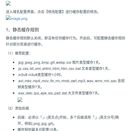
进入域名配置界面，点击【修改配置】进行缓存配置的修改。
1、静态缓存规则
静态缓存规则默认关闭，即没有任何缓存行为。开启后，可配置静态缓存规则
针对部分资源进行缓存。
（1）推荐配置：
.jpg;.jpeg;.png;.bmp;.gif;.webp;.ico 图片类型缓存1天。
.js;.css;.txt;.xml;.shtml;.html;.htm;.csv;.bat 文本类型缓存1天。
.m3u8 m3u8类型缓存1小时。
.avi;.mkv;.mp4;.mov;.flv;.rm;.rmvb;.swf;.mp3;.wav;.wmv;.rmi;.aac 音视
频类型缓存7天。
.exe;.deb;.ipa;.apk;.sis;.psd;.dat 大文件类型缓存7天。
（2）添加后缀
后缀：必须以「.」(英文点)开始，多个后缀请用「;」(英文分号)隔
开，例如(.png;.jpg;.gif)。
缓存规则最多可配置15条。