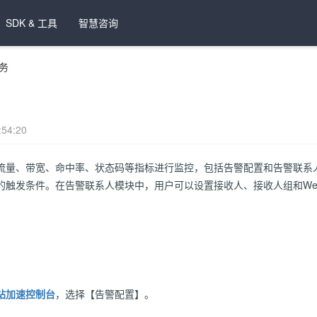
SDK & 工具
智慧咨询
务
54:20
流量、带宽、命中率、状态码等指标进行监控，包括告警配置和告警联系
的触发条件。在告警联系人模块中，用户可以设置接收人、接收人组和Web
。
站加速控制台
，选择【告警配置】。