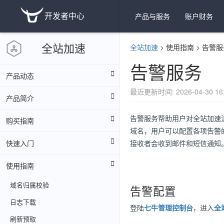
开发者中心
产品与服务
账户财务
全站加速
全站加速
>
使用指南
>
告警服
告警服务
产品动态
最近更新时间: 2026-04-30 16:
产品简介
告警服务帮助用户对全站加速
购买指南
域名，用户可以配置各项告警
快速入门
接收者会收到邮件和短信通知
使用指南
域名归属校验
告警配置
日志下载
登陆
七牛管理控制台
，进入
全
刷新预取