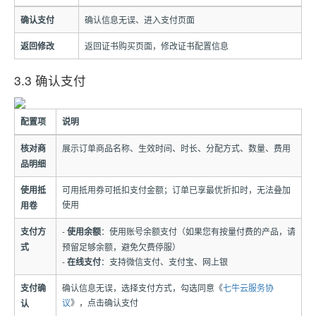
确认支付
确认信息无误、进入支付页面
返回修改
返回证书购买页面，修改证书配置信息
3.3 确认支付
配置项
说明
核对商
展示订单商品名称、生效时间、时长、分配方式、数量、费用
品明细
使用抵
可用抵用券可抵扣支付金额；订单已享最优折扣时，无法叠加
使用
用卷
支付方
-
使用余额
：使用账号余额支付（如果您有按量付费的产品，请
式
预留足够余额，避免欠费停服）
-
在线支付
：支持微信支付、支付宝、网上银
支付确
确认信息无误，选择支付方式，勾选同意《
七牛云服务协
议
》，点击确认支付
认