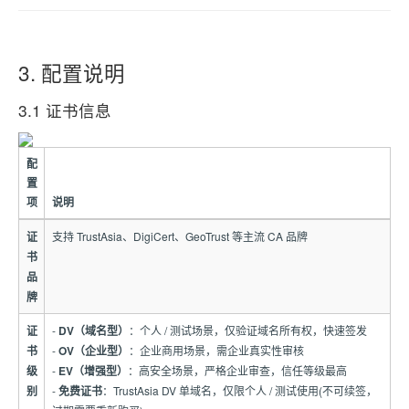
3. 配置说明
3.1 证书信息
配
置
项
说明
证
支持 TrustAsia、DigiCert、GeoTrust 等主流 CA 品牌
书
品
牌
证
-
DV（域名型）
：个人 / 测试场景，仅验证域名所有权，快速签发
书
-
OV（企业型）
：企业商用场景，需企业真实性审核
级
-
EV（增强型）
：高安全场景，严格企业审查，信任等级最高
别
-
免费证书
：TrustAsia DV 单域名，仅限个人 / 测试使用(不可续签，