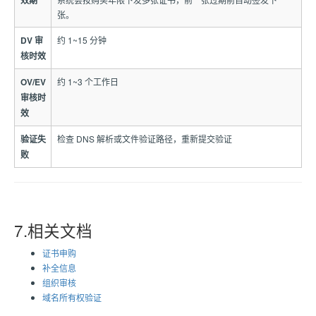
效期
张。
DV 审
约 1~15 分钟
核时效
OV/EV
约 1~3 个工作日
审核时
效
验证失
检查 DNS 解析或文件验证路径，重新提交验证
败
7.相关文档
证书申购
补全信息
组织审核
域名所有权验证