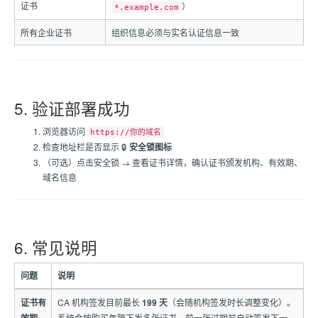
证书
）
*.example.com
所有企业证书
组织信息必须与实名认证信息一致
5. 验证部署成功
浏览器访问
https://你的域名
检查地址栏是否显示 🔒
安全锁图标
（可选）点击安全锁 → 查看证书详情，确认证书颁发机构、有效期、
域名信息
6. 常见说明
问题
说明
证书有
CA 机构签发目前最长
199 天
（会随机构签发时长调整变化）。
系统会按购买年限下发多张证书，前一张过期前自动签发下一