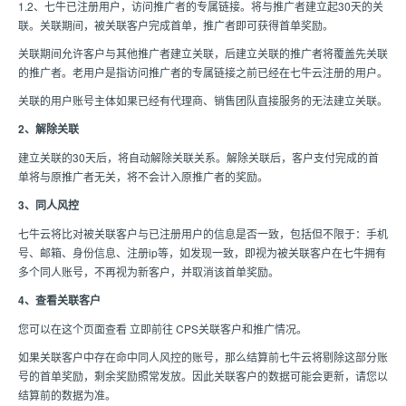
1.2、七牛已注册用户，访问推广者的专属链接。将与推广者建立起30天的关
联。关联期间，被关联客户完成首单，推广者即可获得首单奖励。
关联期间允许客户与其他推广者建立关联，后建立关联的推广者将覆盖先关联
的推广者。老用户是指访问推广者的专属链接之前已经在七牛云注册的用户。
关联的用户账号主体如果已经有代理商、销售团队直接服务的无法建立关联。
2、解除关联
建立关联的30天后，将自动解除关联关系。解除关联后，客户支付完成的首
单将与原推广者无关，将不会计入原推广者的奖励。
3、同人风控
七牛云将比对被关联客户与已注册用户的信息是否一致，包括但不限于：手机
号、邮箱、身份信息、注册ip等，如发现一致，即视为被关联客户在七牛拥有
多个同人账号，不再视为新客户，并取消该首单奖励。
4、查看关联客户
您可以在这个页面查看 立即前往 CPS关联客户和推广情况。
如果关联客户中存在命中同人风控的账号，那么结算前七牛云将剔除这部分账
号的首单奖励，剩余奖励照常发放。因此关联客户的数据可能会更新，请您以
结算前的数据为准。