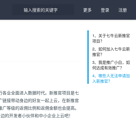
更多
登录
注册
1、关于七牛云新推官
项目？
2、如何加入七牛云新
推官？
3、我是推广小白，如
何达成有效推广？
4、哪些人无法申请加
入新推官？
行各业全面进入数据时代。新推官项目是七
广链接带动身边的好友一起上云，在新推官
推广等级的返佣比例和返佣金额也会提高。
助身边的开发者小伙伴和中小企业上云吧！