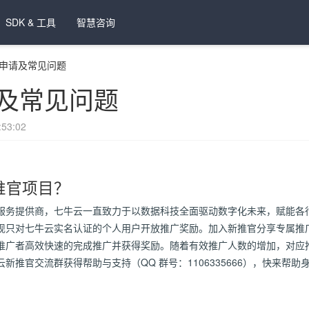
SDK & 工具
智慧咨询
申请及常见问题
及常见问题
53:02
推官项目？
服务提供商，七牛云一直致力于以数据科技全面驱动数字化未来，赋能各
现只对七牛云实名认证的个人用户开放推广奖励。加入新推官分享专属推
推广者高效快速的完成推广并获得奖励。随着有效推广人数的增加，对应
新推官交流群获得帮助与支持（QQ 群号：1106335666），快来帮