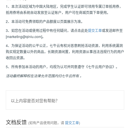
1、本次活动区域为中国大陆地区，完成学生认证即可领用专属订单抵用券，
抵用券将由系统自动发放至认证账户，用户可在商城页面下单使用。
2、本活动可免费领取的产品额度以页面展示为准。
3、如您在活动或使用过程中有任何疑问，请点击此处
提交工单
或发送邮件至
[marketing@qiniu.com]。
4、为保证活动的公平公正，七牛云有权对恶意刷抢活动资源，利用系统漏洞
购买规定数量以外的商品，长期资源闲置，利用资源从事违法违规行为的用户
收回云资源。
5、所有参加本活动的用户，均视为认可并同意遵守《七牛云用户协议》。
活动最终解释权在法律允许范围内归七牛云所有 。
以上内容是否对您有帮助？
文档反馈
(如有产品使用问题，请
提交工单
)