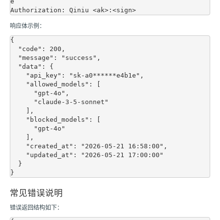
e

响应体示例：
{

  "code": 200,

  "message": "success",

  "data": {

    "api_key": "sk-a0******e4b1e",

    "allowed_models": [

      "gpt-4o",

      "claude-3-5-sonnet"

    ],

    "blocked_models": [

      "gpt-4o"

    ],

    "created_at": "2026-05-21 16:58:00",

    "updated_at": "2026-05-21 17:00:00"

  }

常见错误说明
错误返回结构如下：