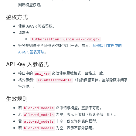
判断模型权限。
鉴权方式
使用 AK/SK 签名鉴权。
请求头：
Authorization: Qiniu <ak>:<sign>
签名规则与平台其他 AK/SK 接口一致。参考：
其他接口文档中的
AK/SK 签名算法
。
API Key 入参格式
接口中的
必须使用脱敏格式，且格式一致。
api_key
格式示例：
（前后保留五位，星号隐藏中间字
sk-a0******e4b1e
符六位）。
生效规则
若
命中请求模型，直接不可用。
blocked_models
若
为空，表示不限制（默认全部可用）。
allowed_models
若
非空，仅允许列表内模型。
allowed_models
若
为空，表示不额外禁用。
blocked_models