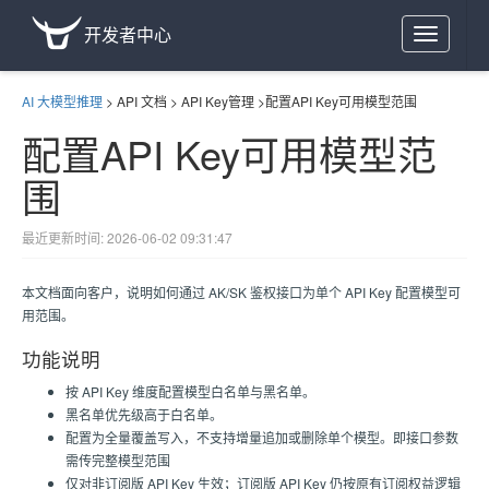
开发者中心
Toggle
navigation
AI 大模型推理
>
API 文档
>
API Key管理
>
配置API Key可用模型范围
配置API Key可用模型范
围
最近更新时间: 2026-06-02 09:31:47
本文档面向客户，说明如何通过 AK/SK 鉴权接口为单个 API Key 配置模型可
用范围。
功能说明
按 API Key 维度配置模型白名单与黑名单。
黑名单优先级高于白名单。
配置为全量覆盖写入，不支持增量追加或删除单个模型。即接口参数
需传完整模型范围
仅对非订阅版 API Key 生效；订阅版 API Key 仍按原有订阅权益逻辑