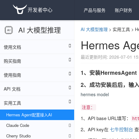
开发者中心
产品与服务
账户财务
AI 大模型推理
AI 大模型推理
>
实用工具
>
H
Hermes A
使用文档
最近更新时间: 2026-07-01 15:
购买指南
1、安装HermesAgent
使用指南
2、成功安装后后，输
API 文档
hermes model
实用工具
注意：
Hermes Agent配置接入AI
1、API base URL填写：
ht
Claude Code
2、API key在
七牛控制台
查
Cherry Studio