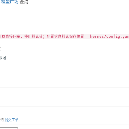
台
模型广场
查询
配置可以直接回车，使用默认值；配置信息默认保存位置：.hermes/config.yam
t
即可
，请
提交工单
)