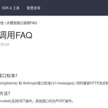
SDK & 工具
智慧咨询
其他
>
大模型接口调用FAQ
调用FAQ
33:44
和接口标准？
t/completions) 和 Anthropic接口标准(/v1/messages); 同时兼容HT
T方法？
/models)支持GET操作，其他接口均为POST操作。