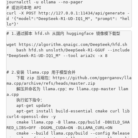
journalctl -u ollama --no-pager

# 或访问本地 API

curl -X POST http://127.0.0.1:11434/api/generate -
d '{"model":"DeepSeek-R1-UD-IQ1_M", "prompt": "hel
# 1.通过脚本 hfd.sh 从国内 huggingface 镜像模下载型

wget https://algorithm.qnaigc.com/DeepSeek/hfd.sh

    bash hfd.sh unsloth/DeepSeek-R1-GGUF --include 
"DeepSeek-R1-UD-IQ1_M" --tool aria2c -x 8

# 2.安装 llama.cpp 用于模型合并

    下载 zip 压缩包：https://github.com/ggerganov/lla
ma.cpp/archive/refs/heads/master.zip

    解压并命名为 llama.cpp：mv llama.cpp-master llam
a.cpp

    执行如下指令：

    apt-get update

    apt-get install build-essential cmake curl lib
curl4-openssl-dev -y

    cmake llama.cpp -B llama.cpp/build -DBUILD_SHA
RED_LIBS=OFF -DGGML_CUDA=ON -DLLAMA_CURL=ON

    cmake --build llama.cpp/build --config Release 