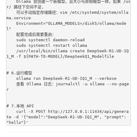
    Ollama 会创建一个新模型，且大小与原始模型一样，如果 /us
r/ 路径下空间不足，

    可以手动指定存储路径：vim /etc/systemd/system/olla
ma.service

    Environment="OLLAMA_MODELS=/disk5/ollama/mode
l"

    配置完成后需要重启：

    sudo systemctl daemon-reload

    sudo systemctl restart ollama

    /usr/local/bin/ollama create DeepSeek-R1-UD-IQ
1_M -f ${PATH-TO-MODEL}/DeepSeekQ1_Modelfile

# 6.运行模型

    ollama run DeepSeek-R1-UD-IQ1_M --verbose

    查看 Ollama 日志：journalctl -u ollama --no-page
r

# 7.本地 API

    curl -X POST http://127.0.0.1:11434/api/genera
te -d '{"model":"DeepSeek-R1-UD-IQ1_M", "prompt": 