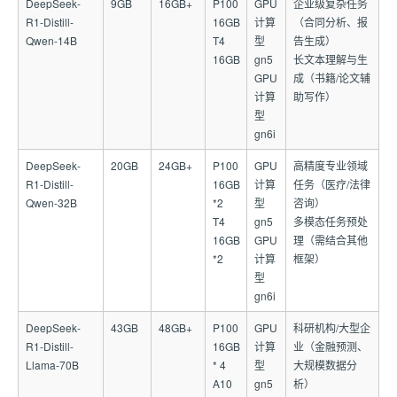
DeepSeek-
9GB
16GB+
P100
GPU
企业级复杂任务
R1-Distill-
16GB
计算
（合同分析、报
Qwen-14B
T4
型
告生成）
16GB
gn5
长文本理解与生
GPU
成（书籍/论文辅
计算
助写作）
型
gn6i
DeepSeek-
20GB
24GB+
P100
GPU
高精度专业领域
R1-Distill-
16GB
计算
任务（医疗/法律
Qwen-32B
*2
型
咨询）
T4
gn5
多模态任务预处
16GB
GPU
理（需结合其他
*2
计算
框架）
型
gn6i
DeepSeek-
43GB
48GB+
P100
GPU
科研机构/大型企
R1-Distill-
16GB
计算
业（金融预测、
Llama-70B
* 4
型
大规模数据分
A10
gn5
析）