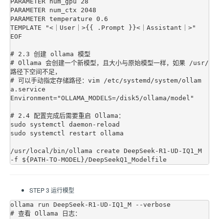
PARAMETER num_gpu 28

PARAMETER num_ctx 2048

PARAMETER temperature 0.6

TEMPLATE "<｜User｜>{{ .Prompt }}<｜Assistant｜>"

EOF

# 2.3 创建 ollama 模型

# Ollama 会创建一个新模型，且大小与原始模型一样，如果 /usr/ 
路径下空间不足，

# 可以手动指定存储路径：vim /etc/systemd/system/ollam
a.service

Environment="OLLAMA_MODELS=/disk5/ollama/model"

# 2.4 配置完成后需要重启 Ollama：

sudo systemctl daemon-reload

sudo systemctl restart ollama

/usr/local/bin/ollama create DeepSeek-R1-UD-IQ1_M 
STEP 3 运行模型
ollama run DeepSeek-R1-UD-IQ1_M --verbose

# 查看 Ollama 日志：
