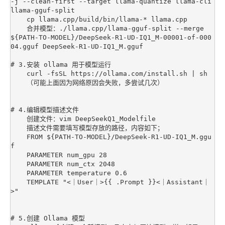
-j --clean-first --target llama-quantize llama-cli 
llama-gguf-split

    cp llama.cpp/build/bin/llama-* llama.cpp

    合并模型：./llama.cpp/llama-gguf-split --merge 
${PATH-TO-MODEL}/DeepSeek-R1-UD-IQ1_M-00001-of-000
04.gguf DeepSeek-R1-UD-IQ1_M.gguf

# 3.安装 ollama 用于模型运行

    curl -fsSL https://ollama.com/install.sh | sh

    （可能上面因为网络原因会失败，多尝试几次）

# 4.编辑模型描述文件

    创建文件：vim DeepSeekQ1_Modelfile

    描述文件需要填写模型存放的路径，内容如下；

    FROM ${PATH-TO-MODEL}/DeepSeek-R1-UD-IQ1_M.ggu
f

    PARAMETER num_gpu 28

    PARAMETER num_ctx 2048

    PARAMETER temperature 0.6

    TEMPLATE "<｜User｜>{{ .Prompt }}<｜Assistant｜
>"

# 5.创建 Ollama 模型
