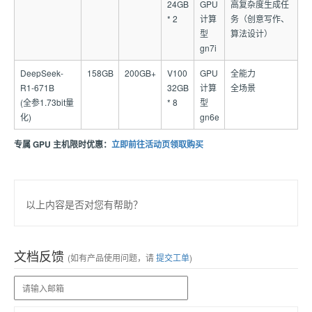
24GB
GPU
高复杂度生成任
* 2
计算
务（创意写作、
型
算法设计）
gn7i
DeepSeek-
158GB
200GB+
V100
GPU
全能力
R1-671B
32GB
计算
全场景
(全参1.73bit量
* 8
型
化)
gn6e
专属 GPU 主机限时优惠：
立即前往活动页领取购买
以上内容是否对您有帮助？
文档反馈
(如有产品使用问题，请
提交工单
)