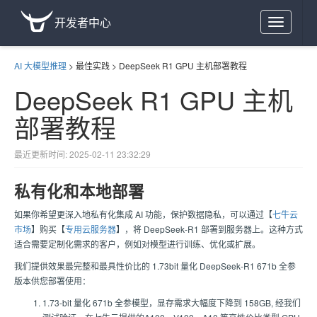
开发者中心
Toggle
navigation
AI 大模型推理
>
最佳实践
>
DeepSeek R1 GPU 主机部署教程
DeepSeek R1 GPU 主机
部署教程
最近更新时间: 2025-02-11 23:32:29
私有化和本地部署
如果你希望更深入地私有化集成 AI 功能，保护数据隐私，可以通过【
七牛云
市场
】购买【
专用云服务器
】，将 DeepSeek-R1 部署到服务器上。这种方式
适合需要定制化需求的客户，例如对模型进行训练、优化或扩展。
我们提供效果最完整和最具性价比的 1.73bit 量化 DeepSeek-R1 671b 全参
版本供您部署使用：
1.73-bit 量化 671b 全参模型，显存需求大幅度下降到 158GB, 经我们