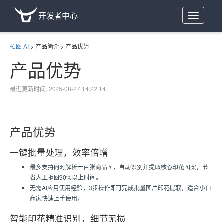
开发者中心
Toggle
navigation
拓图 AI
>
产品简介
>
产品优势
产品优势
最近更新时间: 2025-08-27 14:22:14
产品优势
一键批量处理，效率倍增
最多支持同时解析一百张商品图，自动识别并提取核心印花图案，节
省人工抠图90%以上时间。
无需AI应用使用经验，3步操作即可完成批量图片印花提取，适合小白
商家快速上手使用。
智能印花精准识别，细节无损