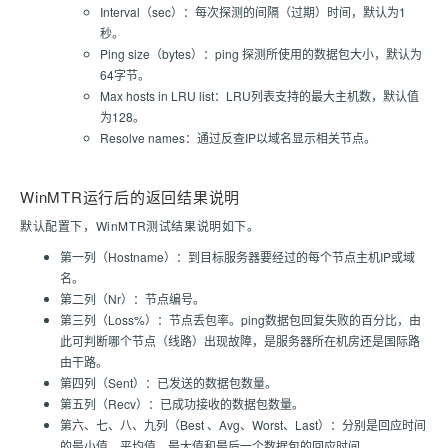
Interval（sec）：每次探测的间隔（过期）时间，默认为1
秒。
Ping size（bytes）：ping 探测所使用的数据包大小，默认为
64字节。
Max hosts in LRU list：LRU列表支持的最大主机数，默认值
为128。
Resolve names：通过反查IP以域名显示相关节点。
WinMTR运行后的返回结果说明
默认配置下，WinMTR测试结果说明如下。
第一列（Hostname）：到目标服务器要经过的每个节点主机IP或域
名。
第二列（Nr）：节点编号。
第三列（Loss%）：节点丢包率。ping数据包回复失败的百分比，由
此可判断哪个节点（线路）出现故障，是服务器所在机房还是国际路
由干路。
第四列（Sent）：已发送的数据包数量。
第五列（Recv）：已成功接收的数据包数量。
第六、七、八、九列（Best 、Avg、Worst、Last）：分别是回应时间
的最小值、平均值、最大值和最后一个数据包的回应时间。