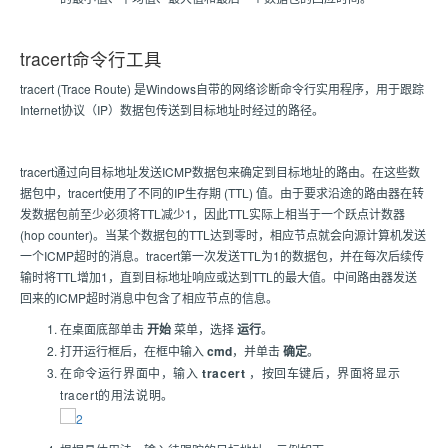
tracert命令行工具
tracert (Trace Route) 是Windows自带的网络诊断命令行实用程序，用于跟踪
Internet协议（IP）数据包传送到目标地址时经过的路径。
tracert通过向目标地址发送ICMP数据包来确定到目标地址的路由。在这些数
据包中，tracert使用了不同的IP生存期 (TTL) 值。由于要求沿途的路由器在转
发数据包前至少必须将TTL减少1，因此TTL实际上相当于一个跃点计数器
(hop counter)。当某个数据包的TTL达到零时，相应节点就会向源计算机发送
一个ICMP超时的消息。tracert第一次发送TTL为1的数据包，并在每次后续传
输时将TTL增加1，直到目标地址响应或达到TTL的最大值。中间路由器发送
回来的ICMP超时消息中包含了相应节点的信息。
在桌面底部单击
开始
菜单，选择
运行
。
打开运行框后，在框中输入
cmd
，并单击
确定
。
在命令运行界面中，输入
tracert
，按回车键后，界面将显示
tracert的用法说明。