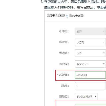
在弹出的页面中，
端口范围
输入修改后的
围
应输入
4389/4389
。填写完成后，单击