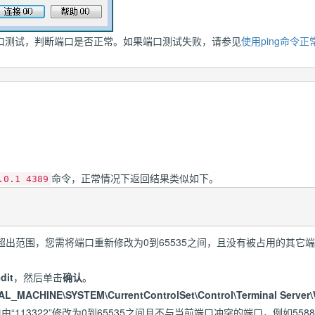
口测试，判断端口是否正常。如果端口测试失败，请参见
使用ping命令
。
命令，正常情况下返回结果类似如下。
.0.1 4389
果超出范围，您需将端口重新修改为0到65535之间，且没有被占用的其
dit
，然后单击
确认
。
_MACHINE\SYSTEM\CurrentControlSet\Control\Terminal Server\
由“113322”修改为0到65535之间且不与当前端口冲突的端口，例如558