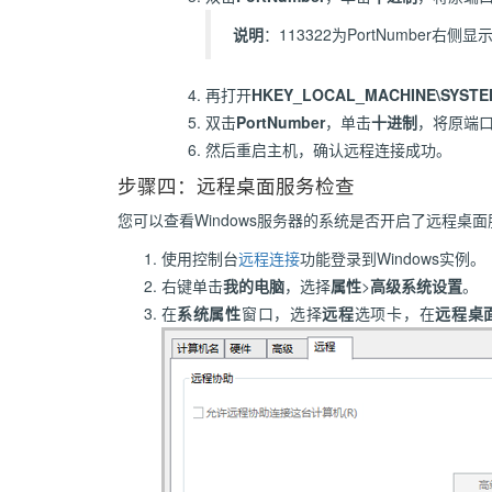
说明
：113322为PortNumber右侧
再打开
HKEY_LOCAL_MACHINE\SYSTEM\Cu
双击
PortNumber
，单击
十进制
，将原端口
然后重启主机，确认远程连接成功。
步骤四：远程桌面服务检查
您可以查看Windows服务器的系统是否开启了远程桌
使用控制台
远程连接
功能登录到Windows实例。
右键单击
我的电脑
，选择
属性
>
高级系统设置
。
在
系统属性
窗口，选择
远程
选项卡，在
远程桌