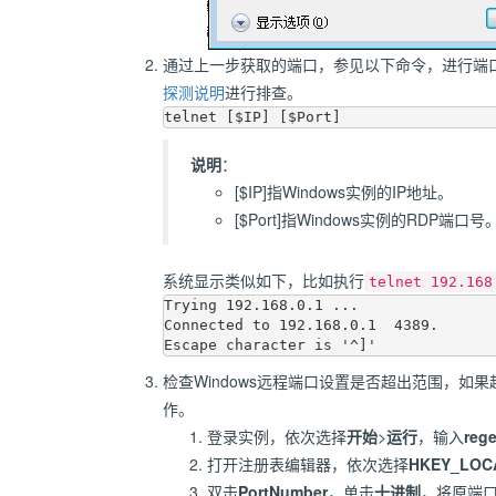
通过上一步获取的端口，参见以下命令，进行端
探测说明
进行排查。
telnet [$IP] [$Port]
说明
：
[$IP]指Windows实例的IP地址。
[$Port]指Windows实例的RDP端口号
系统显示类似如下，比如执行
telnet 192.168
Trying 192.168.0.1 ...
Connected to 192.168.0.1  4389.
Escape character is '^]'
检查Windows远程端口设置是否超出范围，如
作。
登录实例，依次选择
开始
>
运行
，输入
rege
打开注册表编辑器，依次选择
HKEY_LOCAL
双击
PortNumber
，单击
十进制
，将原端口