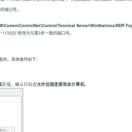
显示的端口号。
rrentControlSet\Control\Tenninal Server\WinStations\RDP-Tc
“113322”修改为与第3步一致的端口号。
面服务。具体操作如下：
面
区域，确认已勾选
允许远程连接到此计算机
。