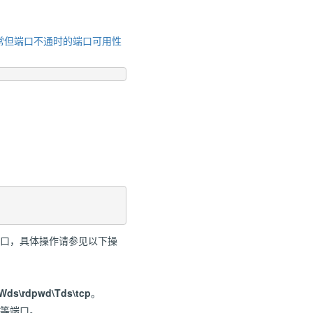
正常但端口不通时的端口可用性
它端口，具体操作请参见以下操
Wds\rdpwd\Tds\tcp
。
8等端口。