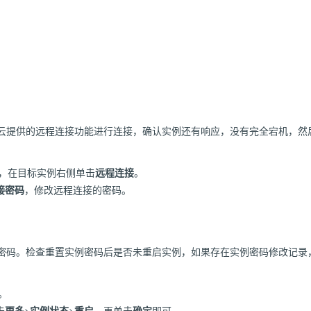
云提供的远程连接功能进行连接，确认实例还有响应，没有完全宕机，然
，在目标实例右侧单击
远程连接
。
接密码
，修改远程连接的密码。
密码。检查重置实例密码后是否未重启实例，如果存在实例密码修改记录
。
击
更多
>
实例状态
>
重启
，再单击
确定
即可。