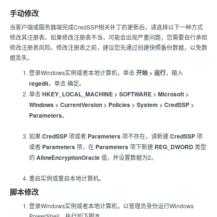
手动修改
当客户端或服务器端完成CredSSP相关补丁的更新后，请选择以下一种方式
修改其注册表。如果修改注册表不当，可能会出现严重问题，您需要自行承担
修改注册表风险。修改注册表之前，建议您先通过创建快照备份数据，以免数
据丢失。
登录Windows实例或者本地计算机，单击
开始 > 运行
，输入
regedit
，单击 确定。
单击
HKEY_LOCAL_MACHINE > SOFTWARE > Microsoft >
Windows > CurrentVersion > Policies > System > CredSSP >
Parameters
。
如果
CredSSP
项或者
Parameters
项不存在，请新建
CredSSP
项
或者
Parameters
项，在
Parameters
项下新建
REG_DWORD
类型
的
AllowEncryptionOracle
值，并设置数据为2。
重启实例或重启本地计算机。
脚本修改
登录Windows实例或者本地计算机，以管理员身份运行Windows
PowerShell，执行如下脚本。