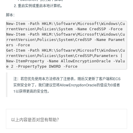
重启实例或重启本地计算机。
脚本：
New-Item -Path HKLM:\Software\Microsoft\Windows\Cu
rrentVersion\Policies\System -Name CredSSP -Force

New-Item -Path HKLM:\Software\Microsoft\Windows\Cu
rrentVersion\Policies\System\CredSSP -Name Paramet
ers -Force

Get-Item -Path HKLM:\Software\Microsoft\Windows\Cu
rrentVersion\Policies\System\CredSSP\Parameters | 
New-ItemProperty -Name AllowEncryptionOracle -Valu
注：若您优先使用本方法修改了注册表，随后又更新了客户端和ECS
实例安全补丁，我们建议您将AllowEncryptionOracle的值设为0或者
1以获得更高的安全性。
以上内容是否对您有帮助？