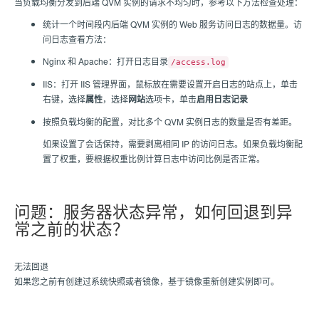
当负载均衡分发到后端 QVM 实例的请求不均匀时，参考以下方法检查处理：
统计一个时间段内后端 QVM 实例的 Web 服务访问日志的数据量。访
问日志查看方法：
Nginx 和 Apache：打开日志目录
/access.log
IIS：打开 IIS 管理界面，鼠标放在需要设置开启日志的站点上，单击
右键，选择
属性
，选择
网站
选项卡，单击
启用日志记录
按照负载均衡的配置，对比多个 QVM 实例日志的数量是否有差距。
如果设置了会话保持，需要剥离相同 IP 的访问日志。如果负载均衡配
置了权重，要根据权重比例计算日志中访问比例是否正常。
问题：服务器状态异常，如何回退到异
常之前的状态？
无法回退
如果您之前有创建过系统快照或者镜像，基于镜像重新创建实例即可。