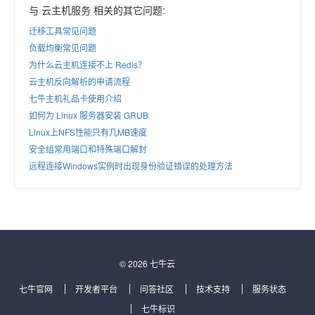
与 云主机服务 相关的其它问题:
迁移工具常见问题
负载均衡常见问题
为什么云主机连接不上 Redis？
云主机反向解析的申请流程
七牛主机礼品卡使用介绍
如何为 Linux 服务器安装 GRUB
Linux上NFS性能只有几MB速度
安全组常用端口和特殊端口解封
远程连接Windows实例时出现身份验证错误的处理方法
© 2026 七牛云
七牛官网
开发者平台
问答社区
技术支持
服务状态
七牛标识