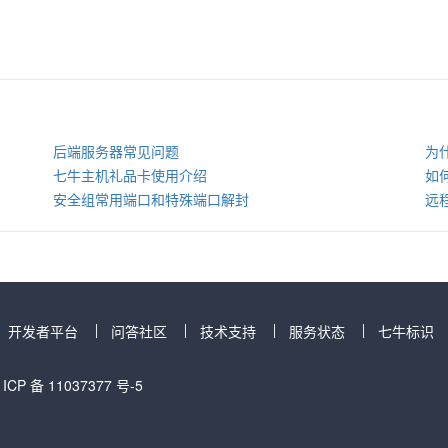
后端服务器常见问题
为
七牛主机礼品卡使用介绍
如何
安全组常用端口和特殊端口解封
远
开发者平台
问答社区
技术支持
服务状态
七牛标识
 ICP 备 11037377 号-5