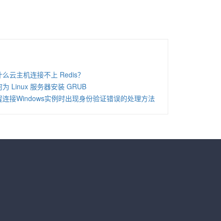
什么云主机连接不上 Redis？
为 Linux 服务器安装 GRUB
程连接Windows实例时出现身份验证错误的处理方法