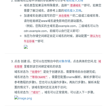
创建域名过程中详细的参数解释可以参考
域名接入文档
域名类型如果没有特殊需求，选择**
**即可，如果您
普通域名
需要了解泛域名，请参考上面的
域名接入文档
。
加速域名处建议填写的您**
**的二级或三级域名等，
未在使用
请勿轻易绑定www域名避免影响您的源站服务。
（例如，您购买的主域名是example.com，二级域名可以为
cdn.example.com，前缀可以自行定义即可）
当您为存储空间绑定自定义域名的时候，源站配置**
默认为七
**即可.
牛云存储
点击 创建 后，您可以在控制台中的
对象存储
，点击具体的空间,在
域
里看到该空间绑定域名的状态
名管理
域名状态为
是处于创建状态，需要等待后台创建完成；
“处理中”
域名状态为
，需要您配置cname解析，解析步骤可以
“等待CNAME”
参考教程的步骤5，您也可以先操作步骤4，再执行步骤5，解析未配
置的情况下，该域名暂时还无法用于访问；
域名状态为
，域名可以正常使用，可以进入下一步骤。
“成功”