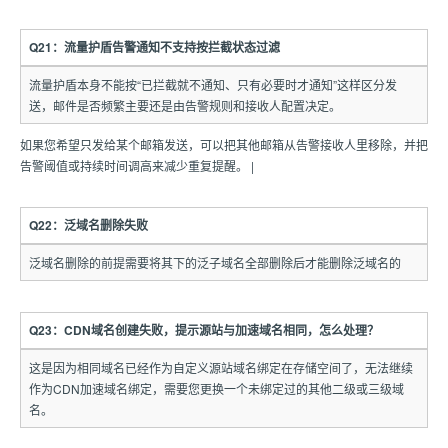
Q21：流量护盾告警通知不支持按拦截状态过滤
流量护盾本身不能按“已拦截就不通知、只有必要时才通知”这样区分发
送，邮件是否频繁主要还是由告警规则和接收人配置决定。
如果您希望只发给某个邮箱发送，可以把其他邮箱从告警接收人里移除，并把
告警阈值或持续时间调高来减少重复提醒。 |
Q22：泛域名删除失败
泛域名删除的前提需要将其下的泛子域名全部删除后才能删除泛域名的
Q23：CDN域名创建失败，提示源站与加速域名相同，怎么处理？
这是因为相同域名已经作为自定义源站域名绑定在存储空间了，无法继续
作为CDN加速域名绑定，需要您更换一个未绑定过的其他二级或三级域
名。