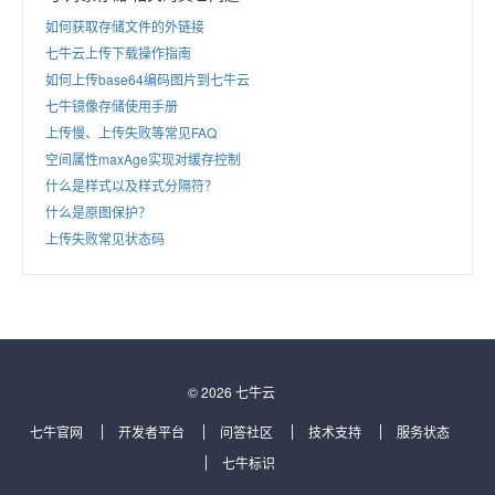
如何获取存储文件的外链接
七牛云上传下载操作指南
如何上传base64编码图片到七牛云
七牛镜像存储使用手册
上传慢、上传失败等常见FAQ
空间属性maxAge实现对缓存控制
什么是样式以及样式分隔符？
什么是原图保护？
上传失败常见状态码
© 2026 七牛云
七牛官网
开发者平台
问答社区
技术支持
服务状态
七牛标识