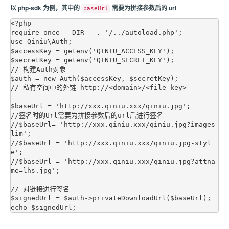
以 php-sdk 为例，其中的
需要为拼接参数后的 url
baseUrl
<?php

require_once __DIR__ . '/../autoload.php';

use Qiniu\Auth;

$accessKey = getenv('QINIU_ACCESS_KEY');

$secretKey = getenv('QINIU_SECRET_KEY');

// 构建Auth对象

$auth = new Auth($accessKey, $secretKey);

// 私有空间中的外链 http://<domain>/<file_key>

$baseUrl = 'http://xxx.qiniu.xxx/qiniu.jpg';

//签名时的Url需要为拼接参数后的url后进行签名

//$baseUrl= 'http://xxx.qiniu.xxx/qiniu.jpg?images
lim';

//$baseUrl = 'http://xxx.qiniu.xxx/qiniu.jpg-styl
e';

//$baseUrl = 'http://xxx.qiniu.xxx/qiniu.jpg?attna
me=lhs.jpg';

// 对链接进行签名

$signedUrl = $auth->privateDownloadUrl($baseUrl);
