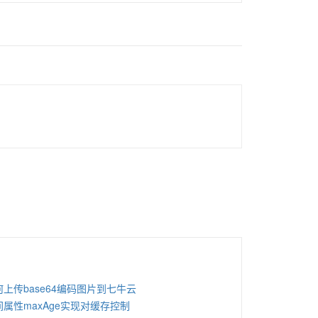
何上传base64编码图片到七牛云
间属性maxAge实现对缓存控制